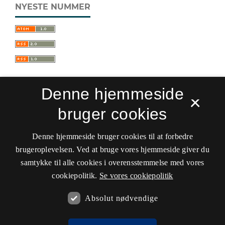
NYESTE NUMMER
Denne hjemmeside
×
bruger cookies
Sprogforum. Tidsskrift for sprog- og
kulturpædagogik
Denne hjemmeside bruger cookies til at forbedre
ISSN 0909-9328 (Trykt)
ISSN 1399-8617 (Online)
brugeroplevelsen. Ved at bruge vores hjemmeside giver du
samtykke til alle cookies i overensstemmelse med vores
Tilgængelighedserklæring
cookiepolitik.
Se vores cookiepolitik
Hostet af
Det Kgl. Bibliotek
Absolut nødvendige