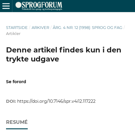
STARTSIDE
/
ARKIVER
/
ÅRG. 4 NR. 12 (1998): SPROG OG FAG
/
Artikler
Denne artikel findes kun i den
trykte udgave
Se forord
DOI:
https://doi.org/10.7146/spr.v4i12.117222
RESUMÉ