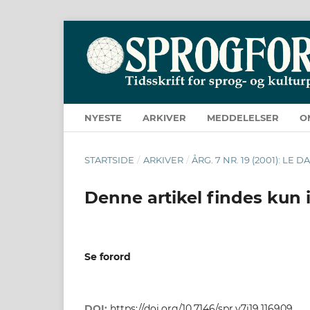
NYESTE
ARKIVER
MEDDELELSER
O
STARTSIDE
/
ARKIVER
/
ÅRG. 7 NR. 19 (2001): L
Denne artikel findes kun 
Se forord
DOI:
https://doi.org/10.7146/spr.v7i19.116909