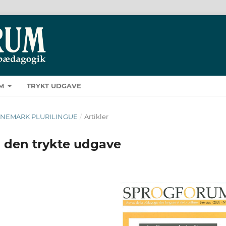
M
TRYKT UDGAVE
E DANEMARK PLURILINGUE
/
Artikler
i den trykte udgave