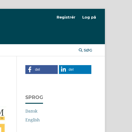
Registrér
Log på
SØG
del
del
SPROG
Dansk
English