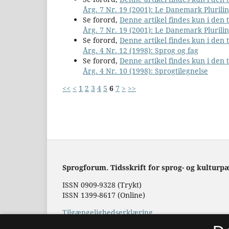
Årg. 7 Nr. 19 (2001): Le Danemark Plurili
Se forord,
Denne artikel findes kun i den
Årg. 7 Nr. 19 (2001): Le Danemark Plurili
Se forord,
Denne artikel findes kun i den
Årg. 4 Nr. 12 (1998): Sprog og fag
Se forord,
Denne artikel findes kun i den
Årg. 4 Nr. 10 (1998): Sprogtilegnelse
<<
<
1
2
3
4
5
6
7
>
>>
Sprogforum. Tidsskrift for sprog- og kulturp
ISSN 0909-9328 (Trykt)
ISSN 1399-8617 (Online)
Tilgængelighedserklæring