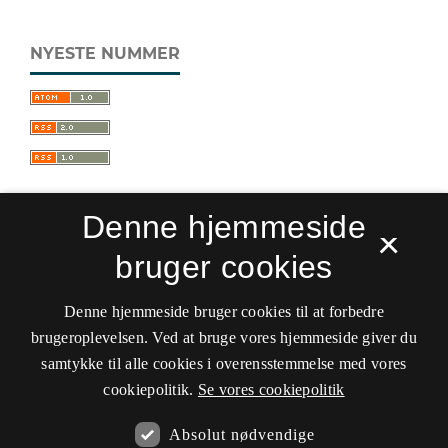
NYESTE NUMMER
Denne hjemmeside
×
bruger cookies
Sprogforum. Tidsskrift for sprog- og
kulturpædagogik
Denne hjemmeside bruger cookies til at forbedre
ISSN 0909-9328 (Trykt)
ISSN 1399-8617 (Online)
brugeroplevelsen. Ved at bruge vores hjemmeside giver du
samtykke til alle cookies i overensstemmelse med vores
Tilgængelighedserklæring
cookiepolitik.
Se vores cookiepolitik
Hostet af
Det Kgl. Bibliotek
Absolut nødvendige