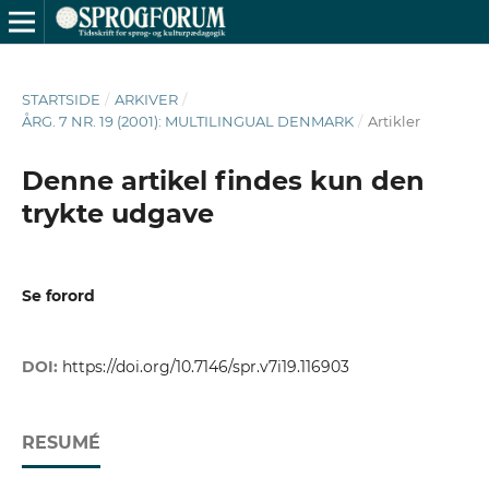
STARTSIDE
/
ARKIVER
/
ÅRG. 7 NR. 19 (2001): MULTILINGUAL DENMARK
/
Artikler
Denne artikel findes kun den
trykte udgave
Se forord
DOI:
https://doi.org/10.7146/spr.v7i19.116903
RESUMÉ