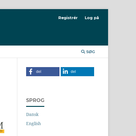
Registrér
Log på
SØG
del
del
SPROG
Dansk
English