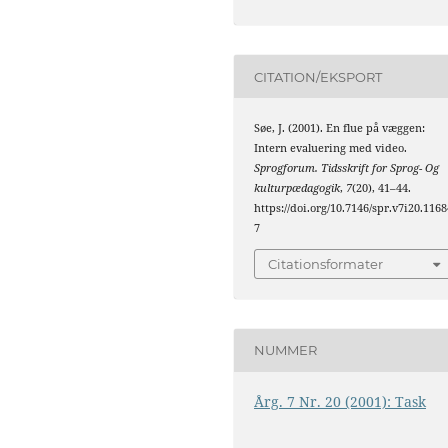
CITATION/EKSPORT
Søe, J. (2001). En flue på væggen:
Intern evaluering med video.
Sprogforum. Tidsskrift for Sprog- Og
kulturpædagogik
,
7
(20), 41–44.
https://doi.org/10.7146/spr.v7i20.1168
7
Citationsformater
NUMMER
Årg. 7 Nr. 20 (2001): Task