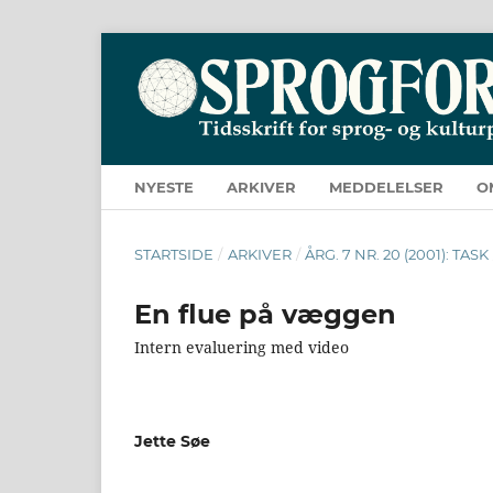
NYESTE
ARKIVER
MEDDELELSER
O
STARTSIDE
/
ARKIVER
/
ÅRG. 7 NR. 20 (2001): TASK
En flue på væggen
Intern evaluering med video
Jette Søe