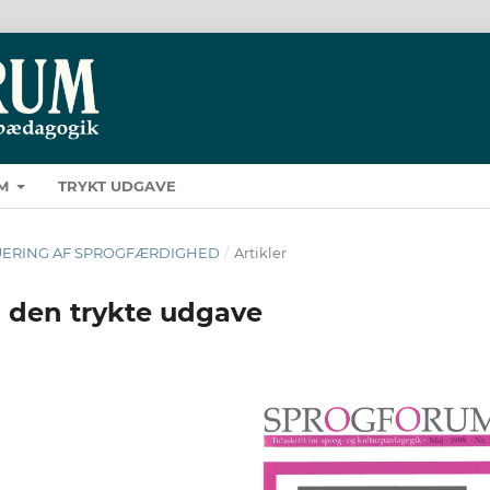
M
TRYKT UDGAVE
EVALUERING AF SPROGFÆRDIGHED
/
Artikler
i den trykte udgave