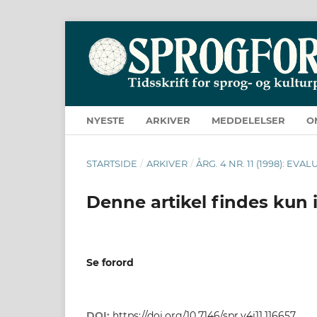
NYESTE
ARKIVER
MEDDELELSER
O
STARTSIDE
/
ARKIVER
/
ÅRG. 4 NR. 11 (1998): 
Denne artikel findes kun 
Se forord
DOI:
https://doi.org/10.7146/spr.v4i11.116657