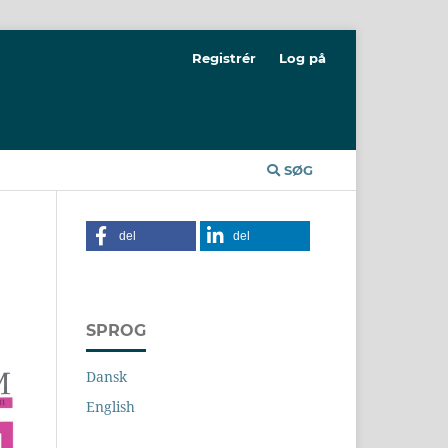
Registrér
Log på
SØG
del
del
SPROG
Dansk
English