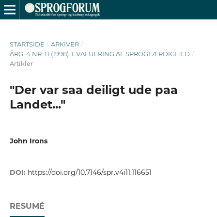
STARTSIDE
/
ARKIVER
/
ÅRG. 4 NR. 11 (1998): EVALUERING AF SPROGFÆRDIGHED
/
Artikler
"Der var saa deiligt ude paa
Landet..."
John Irons
DOI:
https://doi.org/10.7146/spr.v4i11.116651
RESUMÉ