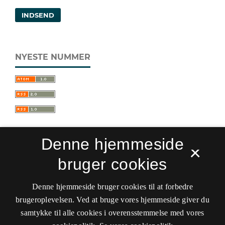
INDSEND
NYESTE NUMMER
Denne hjemmeside
×
bruger cookies
Sprogforum. Tidsskrift for sprog- og
kulturpædagogik
Denne hjemmeside bruger cookies til at forbedre
ISSN 0909-9328 (Trykt)
ISSN 1399-8617 (Online)
brugeroplevelsen. Ved at bruge vores hjemmeside giver du
samtykke til alle cookies i overensstemmelse med vores
Tilgængelighedserklæring