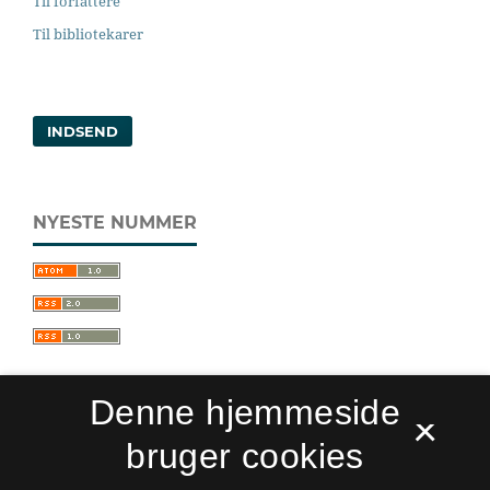
Til forfattere
Til bibliotekarer
INDSEND
NYESTE NUMMER
Denne hjemmeside
×
bruger cookies
Sprogforum. Tidsskrift for sprog- og
kulturpædagogik