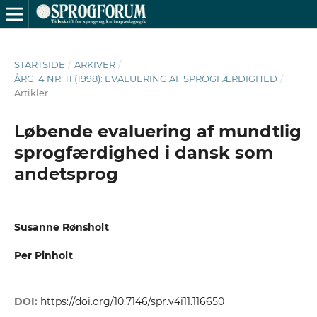
STARTSIDE
/
ARKIVER
/
ÅRG. 4 NR. 11 (1998): EVALUERING AF SPROGFÆRDIGHED
/
Artikler
Løbende evaluering af mundtlig
sprogfærdighed i dansk som
andetsprog
Susanne Rønsholt
Per Pinholt
DOI:
https://doi.org/10.7146/spr.v4i11.116650