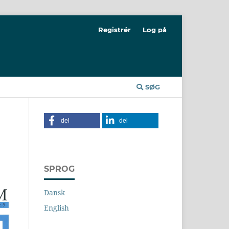
Registrér
Log på
SØG
del
del
SPROG
Dansk
English