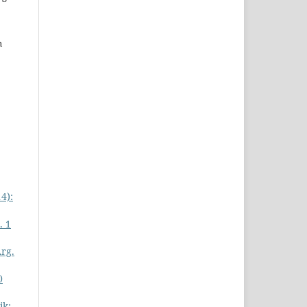
n
4):
. 1
Årg.
0
ik: