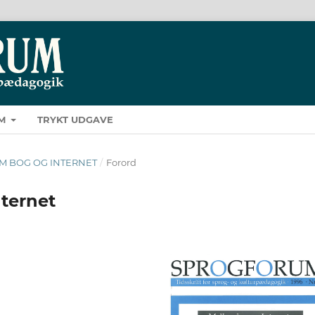
M
TRYKT UDGAVE
LLEM BOG OG INTERNET
/
Forord
nternet