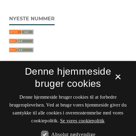
NYESTE NUMMER
Denne hjemmeside
×
bruger cookies
Sprogforum. Tidsskrift for sprog- og
kulturpædagogik
Denne hjemmeside bruger cookies til at forbedre
ISSN 0909-9328 (Trykt)
ISSN 1399-8617 (Online)
brugeroplevelsen. Ved at bruge vores hjemmeside giver du
samtykke til alle cookies i overensstemmelse med vores
Tilgængelighedserklæring
cookiepolitik.
Se vores cookiepolitik
Hostet af
Det Kgl. Bibliotek
Absolut nødvendige