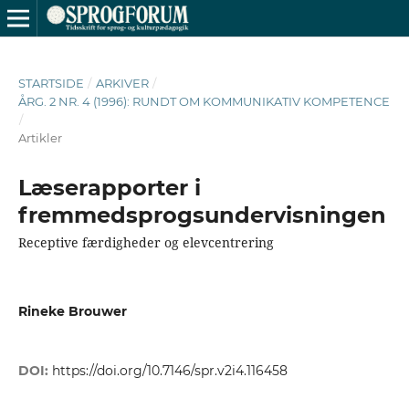
STARTSIDE
/
ARKIVER
/
ÅRG. 2 NR. 4 (1996): RUNDT OM KOMMUNIKATIV KOMPETENCE
/
Artikler
Læserapporter i
fremmedsprogsundervisningen
Receptive færdigheder og elevcentrering
Rineke Brouwer
DOI:
https://doi.org/10.7146/spr.v2i4.116458