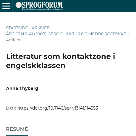
STARTSIDE
/
ARKIVER
/
ÅRG. 13 NR. 41 (2007): SPROG, KULTUR OG MEDBORGERSKAB
/
Artikler
Litteratur som kontaktzone i
engelskklassen
Anna Thyberg
DOI:
https://doi.org/10.7146/spr.v13i41.114553
RESUMÉ