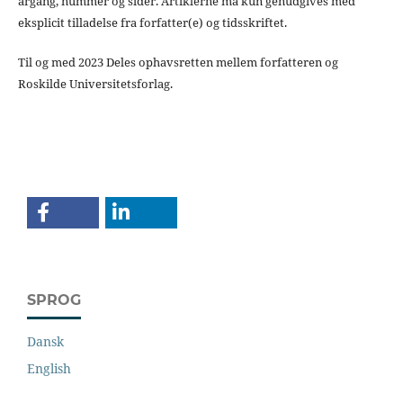
årgang, nummer og sider. Artiklerne må kun genudgives med
eksplicit tilladelse fra forfatter(e) og tidsskriftet.
Til og med 2023 Deles ophavsretten mellem forfatteren og
Roskilde Universitetsforlag.
SPROG
Dansk
English