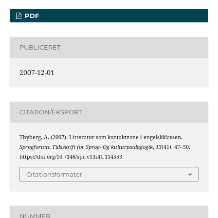
PDF
PUBLICERET
2007-12-01
CITATION/EKSPORT
Thyberg, A. (2007). Litteratur som kontaktzone i engelskklassen.
Sprogforum. Tidsskrift for Sprog- Og kulturpædagogik
,
13
(41), 47–50.
https://doi.org/10.7146/spr.v13i41.114553
Citationsformater
NUMMER