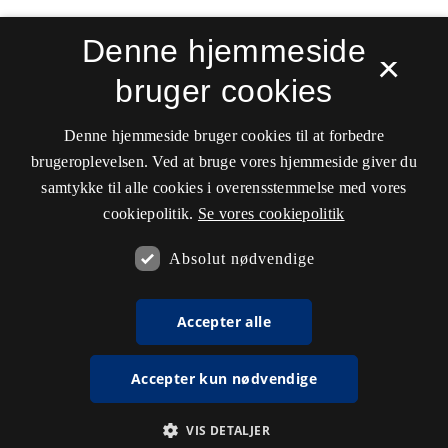
Denne hjemmeside
×
bruger cookies
Sprogforum. Tidsskrift for sprog- og
kulturpædagogik
Denne hjemmeside bruger cookies til at forbedre
ISSN 0909-9328 (Trykt)
ISSN 1399-8617 (Online)
brugeroplevelsen. Ved at bruge vores hjemmeside giver du
samtykke til alle cookies i overensstemmelse med vores
Tilgængelighedserklæring
cookiepolitik.
Se vores cookiepolitik
Hostet af
Det Kgl. Bibliotek
Absolut nødvendige
Accepter alle
Accepter kun nødvendige
VIS DETALJER