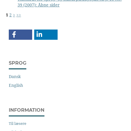
39 (2007): Åbne sider
1
2
>
>>
SPROG
Dansk
English
INFORMATION
Til læsere