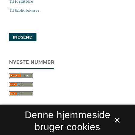
Til forfattere
Til bibliotekarer
INDSEND
NYESTE NUMMER
Denne hjemmeside
×
bruger cookies
Sprogforum. Tidsskrift for sprog- og
kulturpædagogik