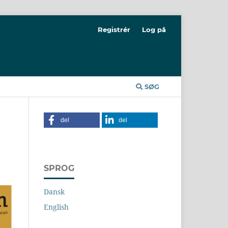
Registrér
Log på
SØG
del
del
SPROG
Dansk
English