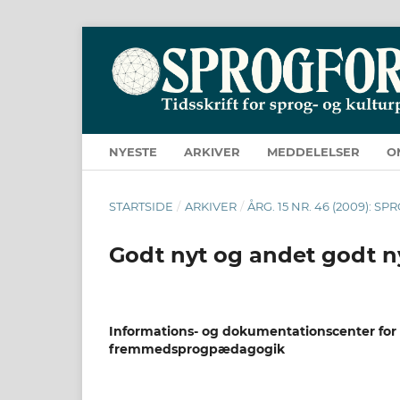
NYESTE
ARKIVER
MEDDELELSER
O
STARTSIDE
/
ARKIVER
/
ÅRG. 15 NR. 46 (2009): S
Godt nyt og andet godt n
Informations- og dokumentationscenter for
fremmedsprogpædagogik