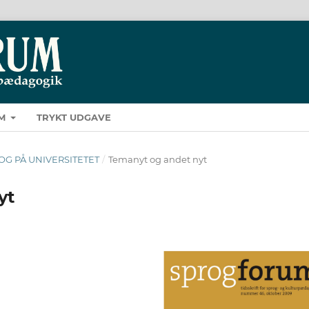
M
TRYKT UDGAVE
PROG PÅ UNIVERSITETET
/
Temanyt og andet nyt
yt