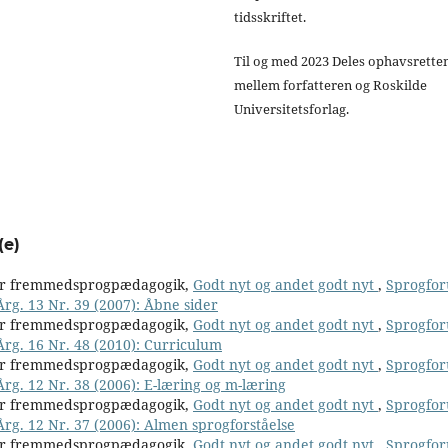
tidsskriftet.
Til og med 2023 Deles ophavsrette
mellem forfatteren og Roskilde
Universitetsforlag.
(e)
for fremmedsprogpædagogik,
Godt nyt og andet godt nyt
,
Sprogfo
rg. 13 Nr. 39 (2007): Åbne sider
for fremmedsprogpædagogik,
Godt nyt og andet godt nyt
,
Sprogfo
Årg. 16 Nr. 48 (2010): Curriculum
for fremmedsprogpædagogik,
Godt nyt og andet godt nyt
,
Sprogfo
Årg. 12 Nr. 38 (2006): E-læring og m-læring
for fremmedsprogpædagogik,
Godt nyt og andet godt nyt
,
Sprogfo
Årg. 12 Nr. 37 (2006): Almen sprogforståelse
for fremmedsprogpædagogik,
Godt nyt og andet godt nyt
,
Sprogfo