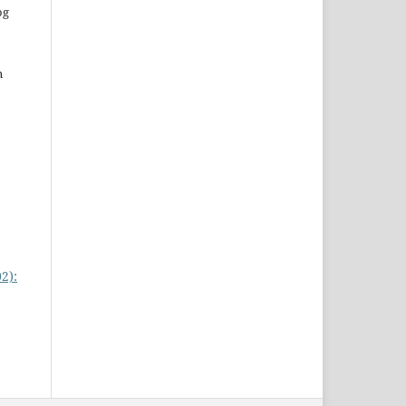
og
n
2):