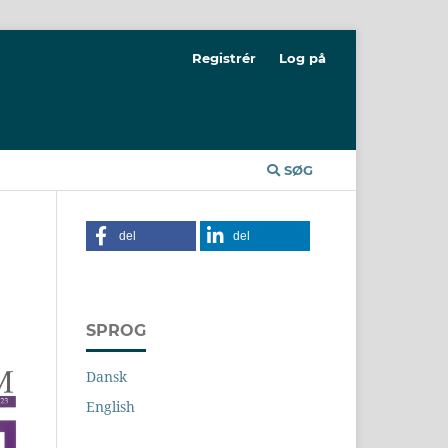
Registrér
Log på
SØG
del
del
SPROG
Dansk
English