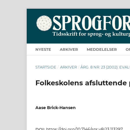
NYESTE
ARKIVER
MEDDELELSER
O
STARTSIDE
/
ARKIVER
/
ÅRG. 8 NR. 23 (2002): E
Folkeskolens afsluttende 
Aase Brick-Hansen
DOI:
https://doi.org/10.7146/spr.v8i23.113297