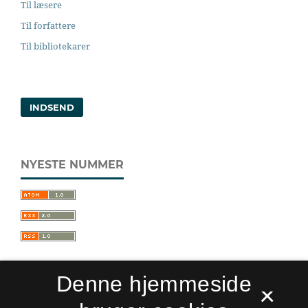
Til læsere
Til forfattere
Til bibliotekarer
INDSEND
NYESTE NUMMER
Denne hjemmeside
×
Sprogforum. Tidsskrift for sprog- og