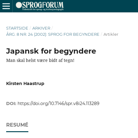
STARTSIDE
/
ARKIVER
/
ÅRG. 8 NR. 24 (2002): SPROG FOR BEGYNDERE
/
Artikler
Japansk for begyndere
Man skal helst være bidt af tegn!
Kirsten Haastrup
DOI:
https://doi.org/10.7146/spr.v8i24.113289
RESUMÉ