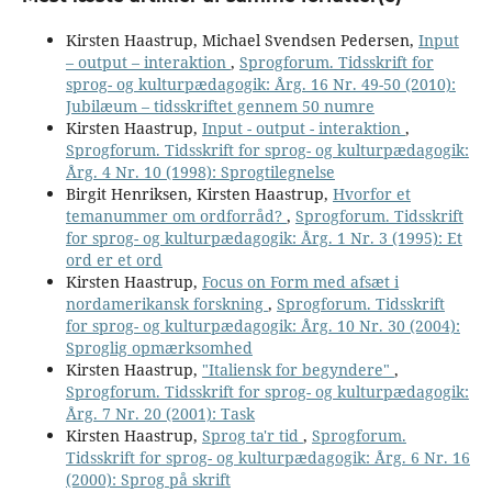
Kirsten Haastrup, Michael Svendsen Pedersen,
Input
– output – interaktion
,
Sprogforum. Tidsskrift for
sprog- og kulturpædagogik: Årg. 16 Nr. 49-50 (2010):
Jubilæum – tidsskriftet gennem 50 numre
Kirsten Haastrup,
Input - output - interaktion
,
Sprogforum. Tidsskrift for sprog- og kulturpædagogik:
Årg. 4 Nr. 10 (1998): Sprogtilegnelse
Birgit Henriksen, Kirsten Haastrup,
Hvorfor et
temanummer om ordforråd?
,
Sprogforum. Tidsskrift
for sprog- og kulturpædagogik: Årg. 1 Nr. 3 (1995): Et
ord er et ord
Kirsten Haastrup,
Focus on Form med afsæt i
nordamerikansk forskning
,
Sprogforum. Tidsskrift
for sprog- og kulturpædagogik: Årg. 10 Nr. 30 (2004):
Sproglig opmærksomhed
Kirsten Haastrup,
"Italiensk for begyndere"
,
Sprogforum. Tidsskrift for sprog- og kulturpædagogik:
Årg. 7 Nr. 20 (2001): Task
Kirsten Haastrup,
Sprog ta'r tid
,
Sprogforum.
Tidsskrift for sprog- og kulturpædagogik: Årg. 6 Nr. 16
(2000): Sprog på skrift