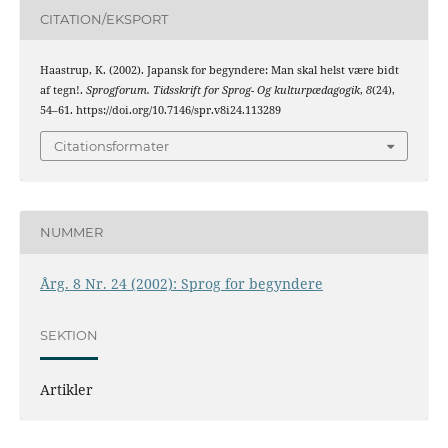
CITATION/EKSPORT
Haastrup, K. (2002). Japansk for begyndere: Man skal helst være bidt
af tegn!.
Sprogforum. Tidsskrift for Sprog- Og kulturpædagogik
,
8
(24),
54–61. https://doi.org/10.7146/spr.v8i24.113289
Citationsformater
NUMMER
Årg. 8 Nr. 24 (2002): Sprog for begyndere
SEKTION
Artikler