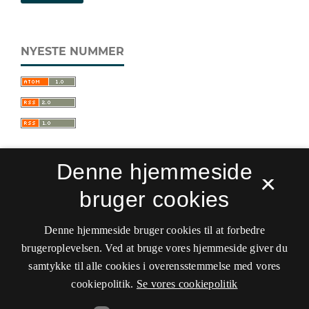
NYESTE NUMMER
Denne hjemmeside
×
bruger cookies
Sprogforum. Tidsskrift for sprog- og
kulturpædagogik
Denne hjemmeside bruger cookies til at forbedre
ISSN 0909-9328 (Trykt)
ISSN 1399-8617 (Online)
brugeroplevelsen. Ved at bruge vores hjemmeside giver du
samtykke til alle cookies i overensstemmelse med vores
Tilgængelighedserklæring
cookiepolitik.
Se vores cookiepolitik
Hostet af
Det Kgl. Bibliotek