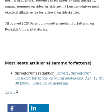
normal akademisk reference til forfatter(e) samt tidsskrift,
årgang, nummer og sider. Artiklerne må kun genudgives med
eksplicit tilladelse fra forfatter(e) og tidsskriftet.
Til og med 2023 Deles ophavsretten mellem forfatteren og
Roskilde Universitetsforlag.
Mest læste artikler af samme forfatter(e)
Sprogforums redaktion,
Forord
,
Sprogforum.
Tidsskrift for sprog- og kulturpædagogik: Årg. 12 Nr.
38 (2006): E-læring og m-læring
<<
<
1
2