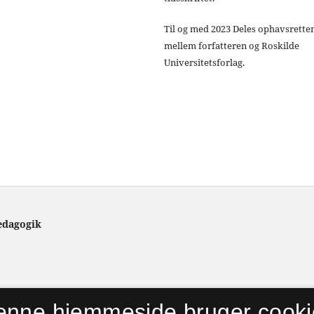
Til og med 2023 Deles ophavsrette
mellem forfatteren og Roskilde
Universitetsforlag.
ædagogik
enne hjemmeside bruger cooki