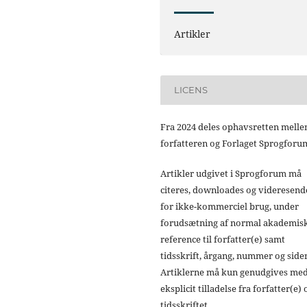
Artikler
LICENS
Fra 2024 deles ophavsretten mell
forfatteren og Forlaget Sprogforu
Artikler udgivet i Sprogforum må
citeres, downloades og videresend
for ikke-kommerciel brug, under
forudsætning af normal akademis
reference til forfatter(e) samt
tidsskrift, årgang, nummer og sider
Artiklerne må kun genudgives me
eksplicit tilladelse fra forfatter(e) 
tidsskriftet.