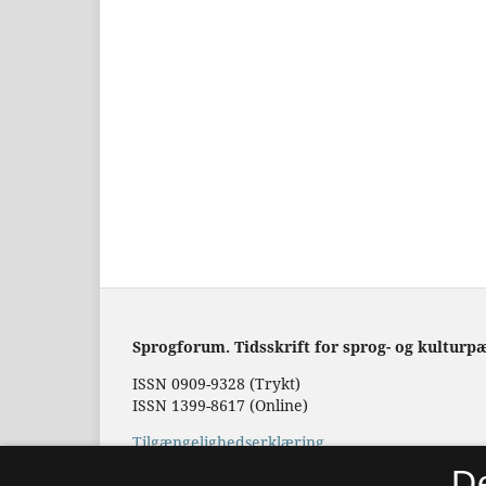
Sprogforum. Tidsskrift for sprog- og kulturp
ISSN 0909-9328 (Trykt)
ISSN 1399-8617 (Online)
Tilgængelighedserklæring
D
Hostet af
Det Kgl. Bibliotek