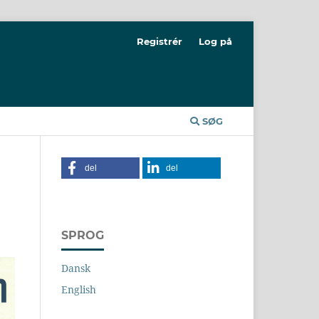
Registrér
Log på
SØG
del
del
SPROG
Dansk
English