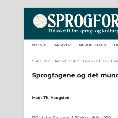
NYESTE
ARKIVER
MEDDELELSER
O
STARTSIDE
/
ARKIVER
/
ÅRG. 9 NR. 25 (2003): L
Sprogfagene og det mund
Mads Th. Haugsted
DOI:
https://doi.org/10.7146/spr.v9i25.112979