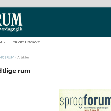
M
TRYKT UDGAVE
ÆRINGSRUM
/
Artikler
tlige rum