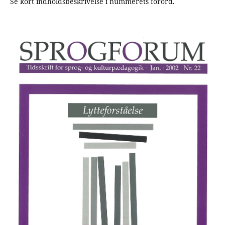
Se kort indholdsbeskrivelse i nummerets forord.