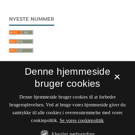
NYESTE NUMMER
Denne hjemmeside
×
bruger cookies
Sprogforum. Tidsskrift for sprog- og
kulturpædagogik
Denne hjemmeside bruger cookies til at forbedre
ISSN 0909-9328 (Trykt)
ISSN 1399-8617 (Online)
brugeroplevelsen. Ved at bruge vores hjemmeside giver du
samtykke til alle cookies i overensstemmelse med vores
Tilgængelighedserklæring
cookiepolitik.
Se vores cookiepolitik
Hostet af
Det Kgl. Bibliotek
Absolut nødvendige