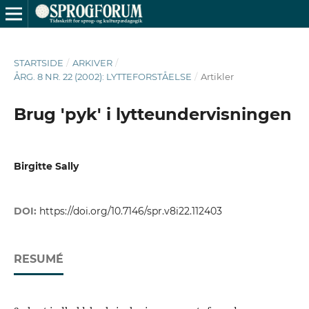
STARTSIDE
/
ARKIVER
/
ÅRG. 8 NR. 22 (2002): LYTTEFORSTÅELSE
/
Artikler
Brug 'pyk' i lytteundervisningen
Birgitte Sally
DOI:
https://doi.org/10.7146/spr.v8i22.112403
RESUMÉ