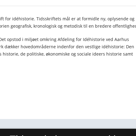
t for idéhistorie. Tidsskriftets mål er at formidle ny, oplysende og
torien geografisk, kronologisk og metodisk til en bredere offentlighe
Det opstod i miljøet omkring Afdeling for Idéhistorie ved Aarhus
ark dækker hovedområderne indenfor den vestlige idéhistorie: Den
s historie, de politiske, økonomiske og sociale ideers historie samt