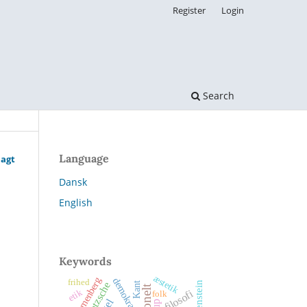
Register
Login
Search
Language
magt
Dansk
English
Keywords
æstetik
Blumenberg
demokrati
frihed
Nietzsche
Kant
etik
filosofi
folk