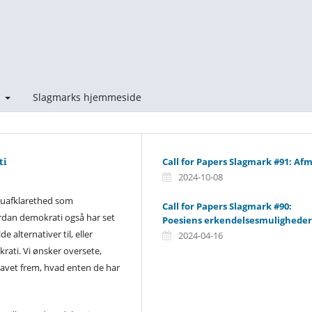
t
Slagmarks hjemmeside
ti
Call for Papers Slagmark #91: Af
2024-10-08
uafklarethed som
Call for Papers Slagmark #90:
rdan demokrati også har set
Poesiens erkendelsesmuligheder
alternativer til, eller
2024-04-16
krati. Vi ønsker oversete,
gravet frem, hvad enten de har