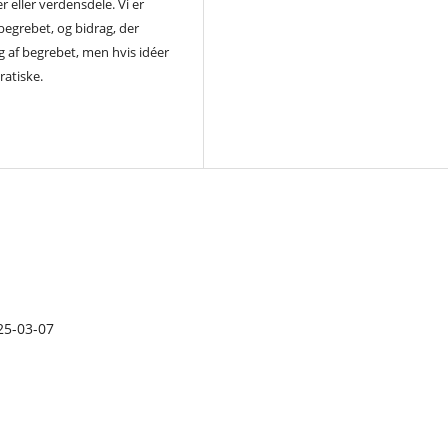
eller verdensdele. Vi er
begrebet, og bidrag, der
g af begrebet, men hvis idéer
ratiske.
25-03-07