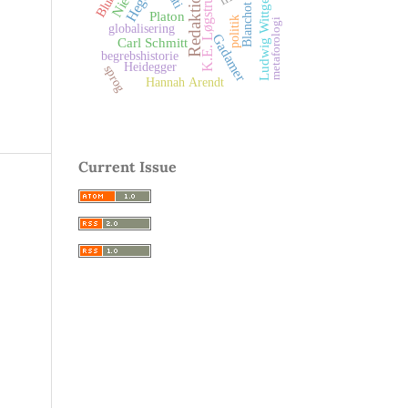
Ludwig Wittgenstein
Redaktionelt
Hegel
K.E. Løgstrup
Blanchot
Platon
politik
metaforologi
globalisering
Gadamer
Carl Schmitt
begrebshistorie
Heidegger
sprog
Hannah Arendt
Current Issue