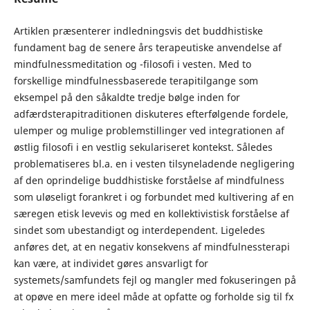
Artiklen præsenterer indledningsvis det buddhistiske
funda­ment bag de senere års terapeutiske anvendelse af
mindful­nessmeditation og -filosofi i vesten. Med to
forskellige mind­fulnessbaserede terapitilgange som
eksempel på den såkaldte tredje bølge inden for
adfærdsterapitraditionen diskuteres efterfølgende fordele,
ulemper og mulige problemstillinger ved integrationen af
østlig filosofi i en vestlig sekulariseret kon­tekst. Således
problematiseres bl.a. en i vesten tilsyneladende negligering
af den oprindelige buddhistiske forståelse af mind­fulness
som uløseligt forankret i og forbundet med kultivering af en
særegen etisk levevis og med en kollektivistisk forståelse af
sindet som ubestandigt og interdependent. Ligeledes
anføres det, at en negativ konsekvens af mindfulnessterapi
kan være, at individet gøres ansvarligt for
systemets/samfundets fejl og mangler med fokuseringen på
at opøve en mere ideel måde at opfatte og forholde sig til fx