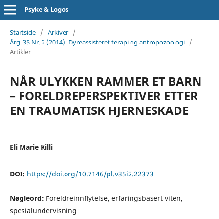
Psyke & Logos
Startside
/
Arkiver
/
Årg. 35 Nr. 2 (2014): Dyreassisteret terapi og antropozoologi
/
Artikler
NÅR ULYKKEN RAMMER ET BARN
– FORELDREPERSPEKTIVER ETTER
EN TRAUMATISK HJERNESKADE
Eli Marie Killi
DOI:
https://doi.org/10.7146/pl.v35i2.22373
Nøgleord:
Foreldreinnflytelse, erfaringsbasert viten,
spesialundervisning