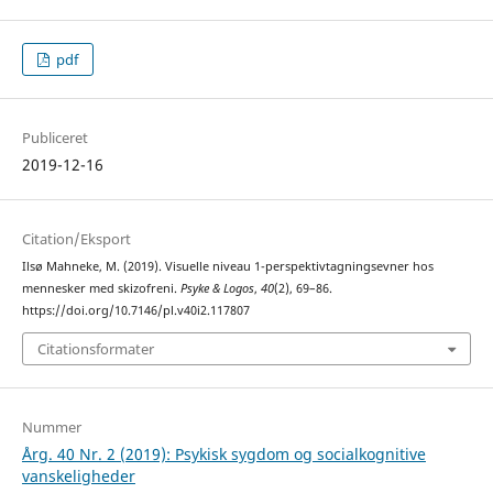
pdf
Publiceret
2019-12-16
Citation/Eksport
Ilsø Mahneke, M. (2019). Visuelle niveau 1-perspektivtagningsevner hos
mennesker med skizofreni.
Psyke & Logos
,
40
(2), 69–86.
https://doi.org/10.7146/pl.v40i2.117807
Citationsformater
Nummer
Årg. 40 Nr. 2 (2019): Psykisk sygdom og socialkognitive
vanskeligheder