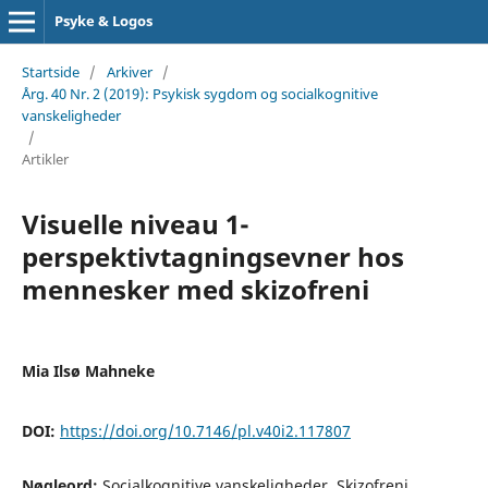
Psyke & Logos
Startside
/
Arkiver
/
Årg. 40 Nr. 2 (2019): Psykisk sygdom og socialkognitive
vanskeligheder
/
Artikler
Visuelle niveau 1-
perspektivtagningsevner hos
mennesker med skizofreni
Mia Ilsø Mahneke
DOI:
https://doi.org/10.7146/pl.v40i2.117807
Nøgleord:
Socialkognitive vanskeligheder, Skizofreni,