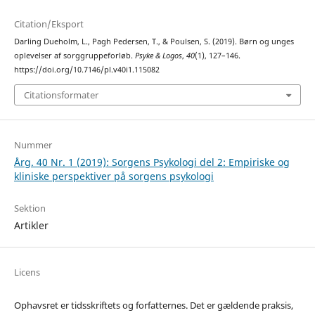
Citation/Eksport
Darling Dueholm, L., Pagh Pedersen, T., & Poulsen, S. (2019). Børn og unges
oplevelser af sorggruppeforløb.
Psyke & Logos
,
40
(1), 127–146.
https://doi.org/10.7146/pl.v40i1.115082
Citationsformater
Nummer
Årg. 40 Nr. 1 (2019): Sorgens Psykologi del 2: Empiriske og
kliniske perspektiver på sorgens psykologi
Sektion
Artikler
Licens
Ophavsret er tidsskriftets og forfatternes. Det er gældende praksis,