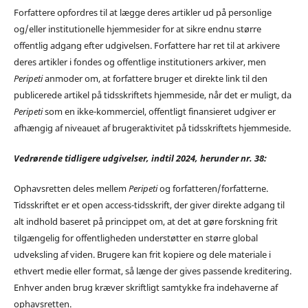
Forfattere opfordres til at lægge deres artikler ud på personlige
og/eller institutionelle hjemmesider for at sikre endnu større
offentlig adgang efter udgivelsen. Forfattere har ret til at arkivere
deres artikler i fondes og offentlige institutioners arkiver, men
Peripeti
anmoder om, at forfattere bruger et direkte link til den
publicerede artikel på tidsskriftets hjemmeside, når det er muligt, da
Peripeti
som en ikke-kommerciel, offentligt finansieret udgiver er
afhængig af niveauet af brugeraktivitet på tidsskriftets hjemmeside.
Vedrørende tidligere udgivelser, indtil 2024, herunder nr. 38:
Ophavsretten deles mellem
Peripeti
og forfatteren/forfatterne.
Tidsskriftet er et open access-tidsskrift, der giver direkte adgang til
alt indhold baseret på princippet om, at det at gøre forskning frit
tilgængelig for offentligheden understøtter en større global
udveksling af viden. Brugere kan frit kopiere og dele materiale i
ethvert medie eller format, så længe der gives passende kreditering.
Enhver anden brug kræver skriftligt samtykke fra indehaverne af
ophavsretten.