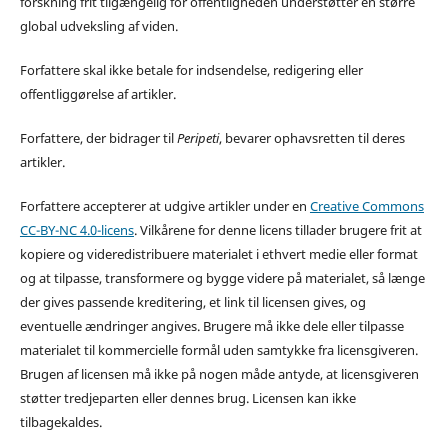
forskning frit tilgængelig for offentligheden understøtter en større
global udveksling af viden.
Forfattere skal ikke betale for indsendelse, redigering eller
offentliggørelse af artikler.
Forfattere, der bidrager til
Peripeti
, bevarer ophavsretten til deres
artikler.
Forfattere accepterer at udgive artikler under en
Creative Commons
CC-BY-NC 4.0-licens
. Vilkårene for denne licens tillader brugere frit at
kopiere og videredistribuere materialet i ethvert medie eller format
og at tilpasse, transformere og bygge videre på materialet, så længe
der gives passende kreditering, et link til licensen gives, og
eventuelle ændringer angives. Brugere må ikke dele eller tilpasse
materialet til kommercielle formål uden samtykke fra licensgiveren.
Brugen af licensen må ikke på nogen måde antyde, at licensgiveren
støtter tredjeparten eller dennes brug. Licensen kan ikke
tilbagekaldes.