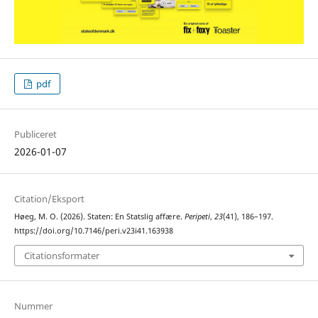
pdf
Publiceret
2026-01-07
Citation/Eksport
Høeg, M. O. (2026). Staten: En Statslig affære.
Peripeti
,
23
(41), 186–197.
https://doi.org/10.7146/peri.v23i41.163938
Citationsformater
Nummer