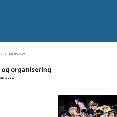
xy
/
Interviews
 og organisering
uar 2022