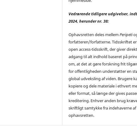
hjemmeside.
Vedrørende tidligere udgivelser, indt
2024, herunder nr. 38:
Ophavsretten deles mellem
Peripeti
o
forfatteren/forfatterne. Tidsskriftet er
open access-tidsskrift, der giver direk
adgang til alt indhold baseret på prin
om, at det at gøre forskning frit tilgæ
for offentligheden understøtter en st
global udveksling af viden. Brugere ka
kopiere og dele materiale i ethvert m
eller format, så længe der gives pass
kreditering. Enhver anden brug kræv
skriftligt samtykke fra indehaverne af
ophavsretten.