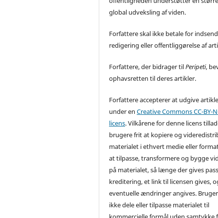
offentligheden understøtter en størr
global udveksling af viden.
Forfattere skal ikke betale for indsend
redigering eller offentliggørelse af arti
Forfattere, der bidrager til
Peripeti
, be
ophavsretten til deres artikler.
Forfattere accepterer at udgive artikl
under en
Creative Commons CC-BY-NC
licens
. Vilkårene for denne licens tilla
brugere frit at kopiere og videredistr
materialet i ethvert medie eller forma
at tilpasse, transformere og bygge vi
på materialet, så længe der gives pa
kreditering, et link til licensen gives, o
eventuelle ændringer angives. Bruge
ikke dele eller tilpasse materialet til
kommercielle formål uden samtykke f