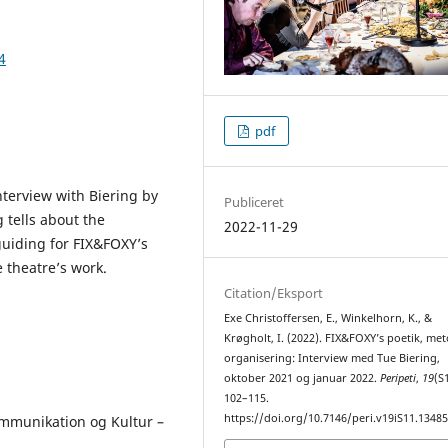
4
pdf
nterview with Biering by
Publiceret
 tells about the
2022-11-29
guiding for FIX&FOXY’s
e theatre’s work.
Citation/Eksport
Exe Christoffersen, E., Winkelhorn, K., &
Krøgholt, I. (2022). FIX&FOXY’s poetik, me
organisering: Interview med Tue Biering,
oktober 2021 og januar 2022.
Peripeti
,
19
(S
102–115.
https://doi.org/10.7146/peri.v19iS11.1348
Kommunikation og Kultur –