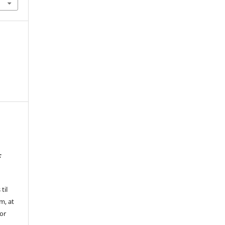
:
til
m, at
for