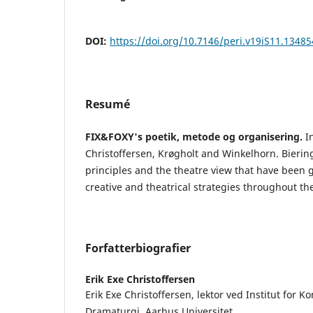
DOI:
https://doi.org/10.7146/peri.v19iS11.13485
Resumé
FIX&FOXY's poetik, metode og organisering.
I
Christoffersen, Krøgholt and Winkelhorn. Biering
principles and the theatre view that have been 
creative and theatrical strategies throughout th
Forfatterbiografier
Erik Exe Christoffersen
Erik Exe Christoffersen, lektor ved Institut for 
Dramaturgi. Aarhus Universitet.