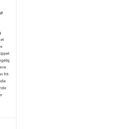
il
g
 et
te
cippet
ngelig
ørre
n frit
edie
ende
er