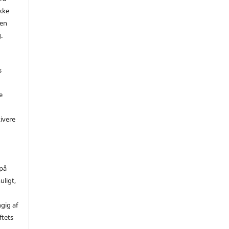
ikke
ren
.
s
e
kivere
 på
uligt,
ngig af
ftets