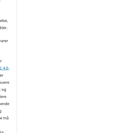
e
else,
kler.
varer
er
 4.0-
der
ibuere
t og
dere
ssende
g
re må
ra