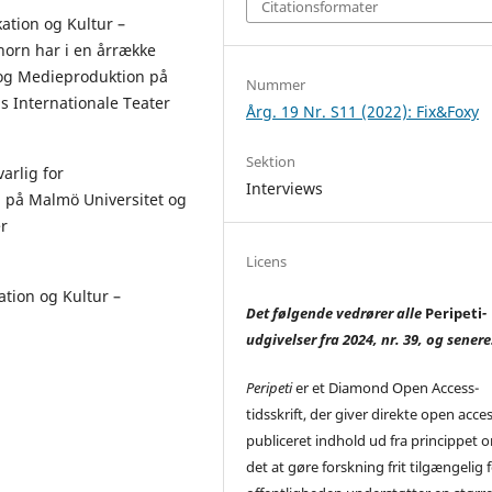
Citationsformater
kation og Kultur –
horn har i en årrække
 og Medieproduktion på
Nummer
 Internationale Teater
Årg. 19 Nr. S11 (2022): Fix&Foxy
Sektion
arlig for
Interviews
 på Malmö Universitet og
r
Licens
ation og Kultur –
Det følgende vedrører alle
Peripeti
-
udgivelser fra 2024, nr. 39, og senere
Peripeti
er et Diamond Open Access-
tidsskrift, der giver direkte open acces 
publiceret indhold ud fra princippet o
det at gøre forskning frit tilgængelig 