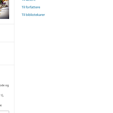
Til forfattere
Til bibliotekarer
tode og
11),
54