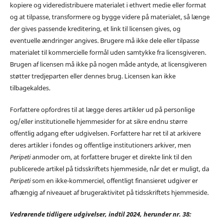
kopiere og videredistribuere materialet i ethvert medie eller format
og at tilpasse, transformere og bygge videre på materialet, så længe
der gives passende kreditering, et link til licensen gives, og
eventuelle ændringer angives. Brugere må ikke dele eller tilpasse
materialet til kommercielle formål uden samtykke fra licensgiveren.
Brugen af licensen må ikke på nogen måde antyde, at licensgiveren
støtter tredjeparten eller dennes brug. Licensen kan ikke
tilbagekaldes.
Forfattere opfordres til at lægge deres artikler ud på personlige
og/eller institutionelle hjemmesider for at sikre endnu større
offentlig adgang efter udgivelsen. Forfattere har ret til at arkivere
deres artikler i fondes og offentlige institutioners arkiver, men
Peripeti
anmoder om, at forfattere bruger et direkte link til den
publicerede artikel på tidsskriftets hjemmeside, når det er muligt, da
Peripeti
som en ikke-kommerciel, offentligt finansieret udgiver er
afhængig af niveauet af brugeraktivitet på tidsskriftets hjemmeside.
Vedrørende tidligere udgivelser, indtil 2024, herunder nr. 38: