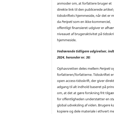
anmoder om, at forfattere bruger et
direkte link til den publicerede artikel
tidsskriftets hjemmeside, når det er m
da
Peripeti
som en ikke-kommerciel,
offentligt finansieret udgiver er afhæ
niveauet af brugeraktivitet på tidsskri
hjemmeside.
Vedrørende tidligere udgivelser, indt
2024, herunder nr. 38:
Ophavsretten deles mellem
Peripeti
o
forfatteren/forfatterne. Tidsskriftet er
open access-tidsskrift, der giver direk
adgang til alt indhold baseret på prin
om, at det at gøre forskning frit tilgæ
for offentligheden understøtter en st
global udveksling af viden. Brugere ka
kopiere og dele materiale i ethvert m