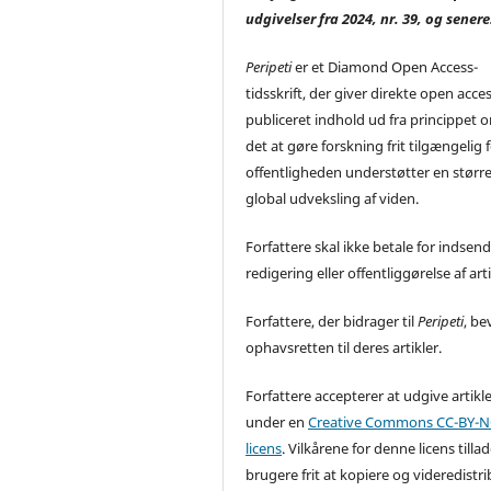
udgivelser fra 2024, nr. 39, og senere
Peripeti
er et Diamond Open Access-
tidsskrift, der giver direkte open acces 
publiceret indhold ud fra princippet o
det at gøre forskning frit tilgængelig 
offentligheden understøtter en størr
global udveksling af viden.
Forfattere skal ikke betale for indsend
redigering eller offentliggørelse af arti
Forfattere, der bidrager til
Peripeti
, be
ophavsretten til deres artikler.
Forfattere accepterer at udgive artikl
under en
Creative Commons CC-BY-NC
licens
. Vilkårene for denne licens tilla
brugere frit at kopiere og videredistr