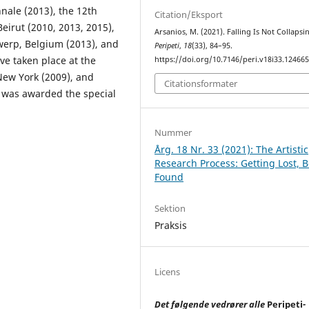
nale (2013), the 12th
Citation/Eksport
eirut (2010, 2013, 2015),
Arsanios, M. (2021). Falling Is Not Collapsi
erp, Belgium (2013), and
Peripeti
,
18
(33), 84–95.
ve taken place at the
https://doi.org/10.7146/peri.v18i33.12466
 New York (2009), and
Citationsformater
s was awarded the special
Nummer
Årg. 18 Nr. 33 (2021): The Artistic
Research Process: Getting Lost, 
Found
Sektion
Praksis
Licens
Det følgende vedrører alle
Peripeti
-