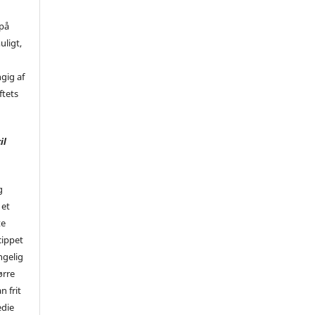
 på
uligt,
ngig af
ftets
il
g
 et
te
cippet
ngelig
ørre
n frit
edie