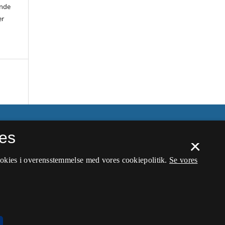
ende
er
es
×
ookies i overensstemmelse med vores cookiepolitik.
Se vores