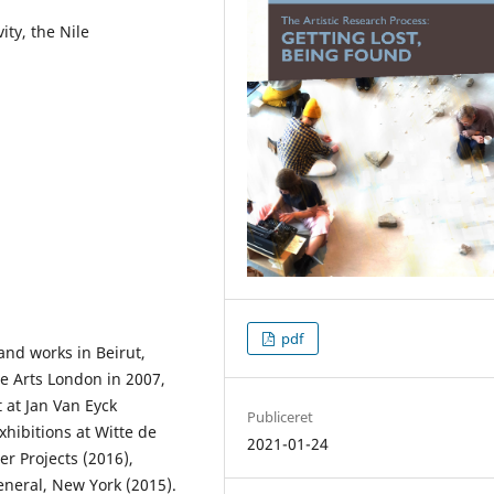
ty, the Nile
pdf
and works in Beirut,
he Arts London in 2007,
 at Jan Van Eyck
Publiceret
hibitions at Witte de
2021-01-24
r Projects (2016),
eneral, New York (2015).