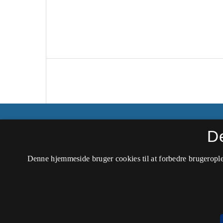
Peripeti ‒ Tidsskrift for dramaturgiske stud
D
ISSN 1604-0325 (Trykt)
Denne hjemmeside bruger cookies til at forbedre brugerople
ISSN 2245-893X (Online)
Tilgængelighedserklæring