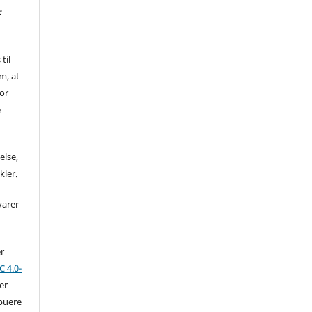
:
til
m, at
for
e
else,
kler.
varer
er
 4.0-
der
ibuere