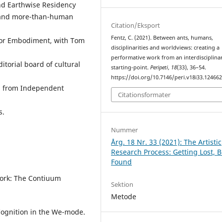
and Earthwise Residency
rk and more-than-human
Citation/Eksport
Fentz, C. (2021). Between ants, humans,
s for Embodiment, with Tom
disciplinarities and worldviews: creating a
performative work from an interdisciplina
itorial board of cultural
starting-point.
Peripeti
,
18
(33), 36–54.
https://doi.org/10.7146/peri.v18i33.12466
) from Independent
Citationsformater
s.
Nummer
Årg. 18 Nr. 33 (2021): The Artistic
Research Process: Getting Lost, 
Found
ork: The Contiuum
Sektion
Metode
l Cognition in the We-mode.