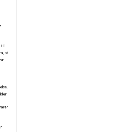
:
til
m, at
for
e
else,
kler.
varer
er