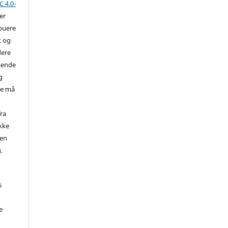
 4.0-
der
ibuere
t og
dere
ssende
g
re må
ra
ikke
ren
.
s
e