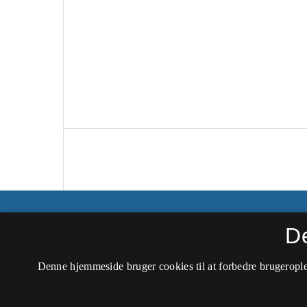
Peripeti ‒ Tidsskrift for dramaturgiske stud
D
ISSN 1604-0325 (Trykt)
Denne hjemmeside bruger cookies til at forbedre brugerople
ISSN 2245-893X (Online)
Tilgængelighedserklæring