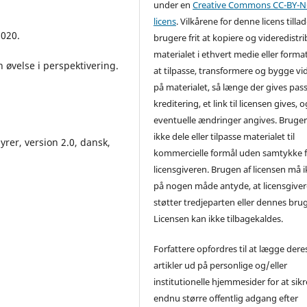
under en
Creative Commons CC-BY-NC
licens
. Vilkårene for denne licens tilla
2020.
brugere frit at kopiere og videredistr
materialet i ethvert medie eller forma
n øvelse i perspektivering.
at tilpasse, transformere og bygge vi
på materialet, så længe der gives pa
kreditering, et link til licensen gives, o
eventuelle ændringer angives. Bruge
ikke dele eller tilpasse materialet til
rer, version 2.0, dansk,
kommercielle formål uden samtykke f
licensgiveren. Brugen af licensen må 
på nogen måde antyde, at licensgive
støtter tredjeparten eller dennes brug
Licensen kan ikke tilbagekaldes.
Forfattere opfordres til at lægge dere
artikler ud på personlige og/eller
institutionelle hjemmesider for at sikr
endnu større offentlig adgang efter