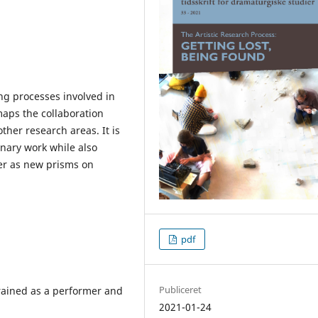
ing processes involved in
maps the collaboration
ther research areas. It is
inary work while also
her as new prisms on
pdf
Publiceret
rained as a performer and
2021-01-24