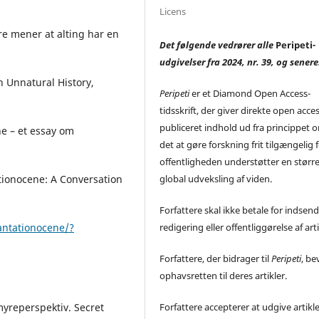
Licens
re mener at alting har en
Det følgende vedrører alle
Peripeti
-
udgivelser fra 2024, nr. 39, og senere
An Unnatural History,
Peripeti
er et Diamond Open Access-
tidsskrift, der giver direkte open acces 
publiceret indhold ud fra princippet o
ne – et essay om
det at gøre forskning frit tilgængelig 
offentligheden understøtter en størr
global udveksling af viden.
tionocene: A Conversation
Forfattere skal ikke betale for indsend
redigering eller offentliggørelse af arti
antationocene/?
Forfattere, der bidrager til
Peripeti
, be
ophavsretten til deres artikler.
Forfattere accepterer at udgive artikl
yreperspektiv. Secret