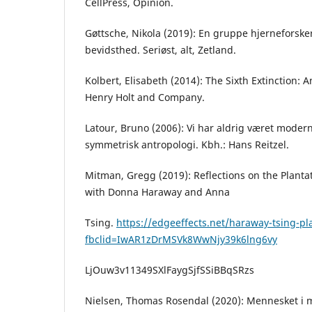
CellPress, Opinion.
Gøttsche, Nikola (2019): En gruppe hjerneforske
bevidsthed. Seriøst, alt, Zetland.
Kolbert, Elisabeth (2014): The Sixth Extinction: 
Henry Holt and Company.
Latour, Bruno (2006): Vi har aldrig været moder
symmetrisk antropologi. Kbh.: Hans Reitzel.
Mitman, Gregg (2019): Reflections on the Planta
with Donna Haraway and Anna
Tsing.
https://edgeeffects.net/haraway-tsing-pl
fbclid=IwAR1zDrMSVk8WwNjy39k6lng6vy
LjOuw3v11349SXlFaygSjfSSiBBqSRzs
Nielsen, Thomas Rosendal (2020): Mennesket i m