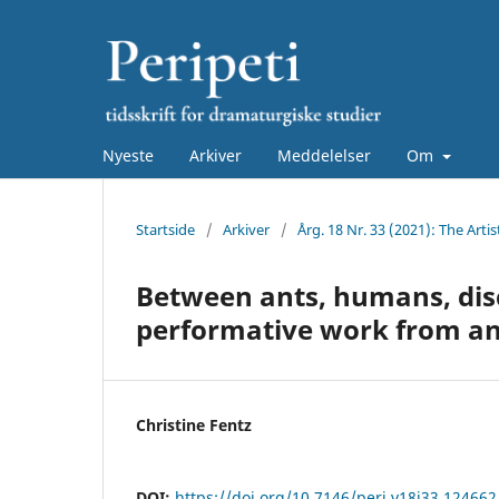
Nyeste
Arkiver
Meddelelser
Om
Startside
/
Arkiver
/
Årg. 18 Nr. 33 (2021): The Art
Between ants, humans, disc
performative work from an 
Christine Fentz
DOI:
https://doi.org/10.7146/peri.v18i33.124662