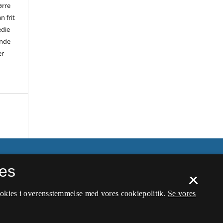
ørre
n frit
edie
ende
er
es
×
ookies i overensstemmelse med vores cookiepolitik.
Se vores