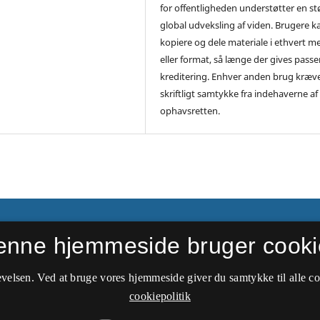
for offentligheden understøtter en st
global udveksling af viden. Brugere ka
kopiere og dele materiale i ethvert m
eller format, så længe der gives pass
kreditering. Enhver anden brug kræv
skriftligt samtykke fra indehaverne af
ophavsretten.
ier
enne hjemmeside bruger cooki
velsen. Ved at bruge vores hjemmeside giver du samtykke til alle c
cookiepolitik