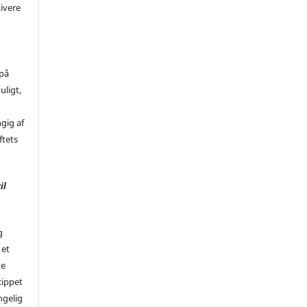
kivere
 på
uligt,
ngig af
ftets
il
g
 et
te
cippet
ngelig