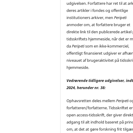
udgivelsen. Forfattere har ret til at ar
deres artikler i fondes og offentlige
institutioners arkiver, men
Peripeti
anmoder om, at forfattere bruger et
direkte link til den publicerede artikel
tidsskriftets hjemmeside, når det er m
da
Peripeti
som en ikke-kommerciel,
offentligt finansieret udgiver er afhæ
niveauet af brugeraktivitet på tidsskri
hjemmeside.
Vedrørende tidligere udgivelser, indt
2024, herunder nr. 38:
Ophavsretten deles mellem
Peripeti
o
forfatteren/forfatterne. Tidsskriftet er
open access-tidsskrift, der giver direk
adgang til alt indhold baseret på prin
om, at det at gøre forskning frit tilgæ