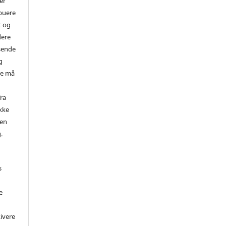
der
ibuere
t og
dere
ssende
g
re må
ra
ikke
ren
.
s
e
kivere