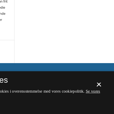
n frit
edie
ende
er
es
×
ookies i overensstemmelse med vores cookiepolitik.
Se vores