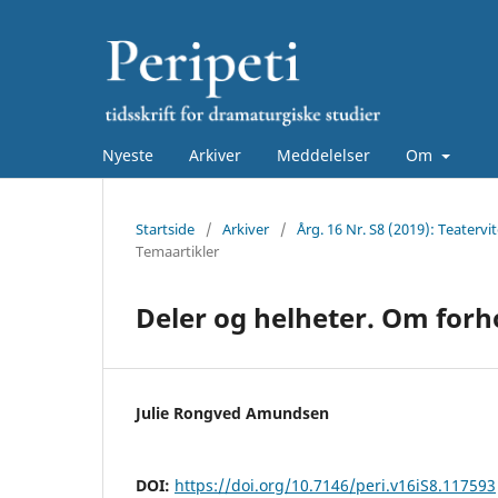
Nyeste
Arkiver
Meddelelser
Om
Startside
/
Arkiver
/
Årg. 16 Nr. S8 (2019): Teaterv
Temaartikler
Deler og helheter. Om forho
Julie Rongved Amundsen
DOI:
https://doi.org/10.7146/peri.v16iS8.117593