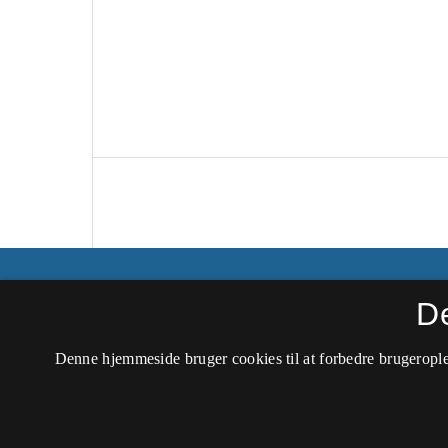
Peripeti ‒ Tidsskrift for dramaturgiske stud
D
ISSN 1604-0325 (Trykt)
Denne hjemmeside bruger cookies til at forbedre brugerople
ISSN 2245-893X (Online)
Tilgængelighedserklæring