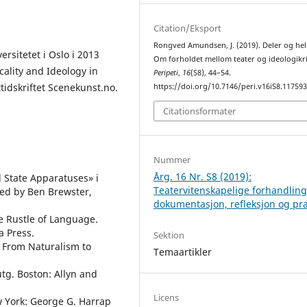
Citation/Eksport
Rongved Amundsen, J. (2019). Deler og hel
rsitetet i Oslo i 2013
Om forholdet mellom teater og ideologikri
ality and Ideology in
Peripeti
,
16
(S8), 44–54.
tidskriftet Scenekunst.no.
https://doi.org/10.7146/peri.v16iS8.11759
Citationsformater
Nummer
Årg. 16 Nr. S8 (2019):
l State Apparatuses» i
Teatervitenskapelige forhandling
ted by Ben Brewster,
dokumentasjon, refleksjon og pra
he Rustle of Language.
ia Press.
Sektion
 From Naturalism to
Temaartikler
utg. Boston: Allyn and
Licens
ew York: George G. Harrap