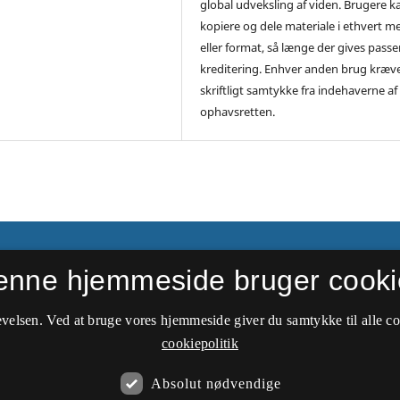
global udveksling af viden. Brugere ka
kopiere og dele materiale i ethvert m
eller format, så længe der gives pass
kreditering. Enhver anden brug kræv
skriftligt samtykke fra indehaverne af
ophavsretten.
ier
enne hjemmeside bruger cooki
velsen. Ved at bruge vores hjemmeside giver du samtykke til alle c
cookiepolitik
Absolut nødvendige