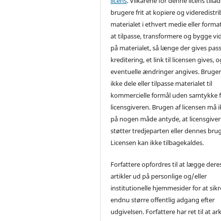
licens
. Vilkårene for denne licens tilla
brugere frit at kopiere og videredistr
materialet i ethvert medie eller forma
at tilpasse, transformere og bygge vi
på materialet, så længe der gives pa
kreditering, et link til licensen gives, o
eventuelle ændringer angives. Bruge
ikke dele eller tilpasse materialet til
kommercielle formål uden samtykke f
licensgiveren. Brugen af licensen må 
på nogen måde antyde, at licensgive
støtter tredjeparten eller dennes brug
Licensen kan ikke tilbagekaldes.
Forfattere opfordres til at lægge dere
artikler ud på personlige og/eller
institutionelle hjemmesider for at sikr
endnu større offentlig adgang efter
udgivelsen. Forfattere har ret til at ar