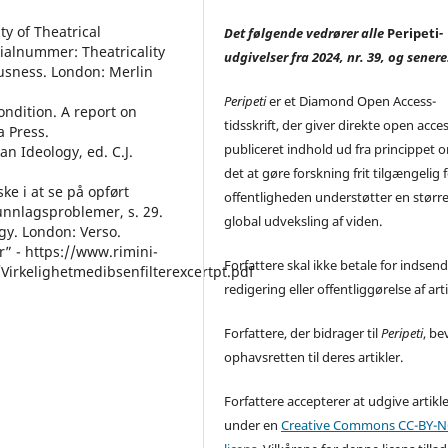
ity of Theatrical
Det følgende vedrører alle
Peripeti
-
sialnummer: Theatricality
udgivelser fra 2024, nr. 39, og senere
ousness. London: Merlin
Peripeti
er et Diamond Open Access-
ondition. A report on
tidsskrift, der giver direkte open acces 
a Press.
publiceret indhold ud fra princippet o
n Ideology, ed. C.J.
det at gøre forskning frit tilgængelig 
ke i at se på opført
offentligheden understøtter en størr
runnlagsproblemer, s. 29.
global udveksling af viden.
ogy. London: Verso.
r” - https://www.rimini-
Forfattere skal ikke betale for indsend
Virkelighetmedibsenfilterexcertpt.pdf
redigering eller offentliggørelse af arti
Forfattere, der bidrager til
Peripeti
, be
ophavsretten til deres artikler.
Forfattere accepterer at udgive artikl
under en
Creative Commons CC-BY-NC