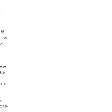
:
til
m, at
for
e
else,
kler.
varer
er
 4.0-