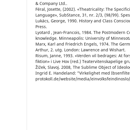
& Company Ltd..
Féral, Josette, (2002). «Theatricality: The Specific
Language», SubStance, 31, nr. 2/3, (98/99). Spe
Lukács, George, 1990. History and Class Consci
Press.
Lyotard , Jean-Francois, 1984. The Postmodern C
knowledge. Minneapolis: University of Minnesot
Marx, Karl and Friedrich Engels, 1974. The Germa
Arthur, 2. utg. London: Lawrence and Wishart.
Risum, Janne, 1993. «Verden vil bedrages: At fors
fiktion» i Live Hov (red.) Teatervitenskapelige g
Žižek, Slavoj. 2008, The Sublime Object of Ideol
Ingrid E. Handeland: ”Virkelighet med Ibsenfilte
protokoll.de/website/media/einvolksfeindinoslo/