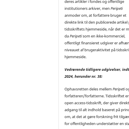
deres artikler i fondes og offentlige
institutioners arkiver, men
Peripeti
anmoder om, at forfattere bruger et
direkte link til den publicerede artikel
tidsskriftets hjemmeside, når det er m
da
Peripeti
som en ikke-kommerciel,
offentligt finansieret udgiver er afhæ
niveauet af brugeraktivitet på tidsskri
hjemmeside.
Vedrørende tidligere udgivelser, indt
2024, herunder nr. 38:
Ophavsretten deles mellem
Peripeti
o
forfatteren/forfatterne. Tidsskriftet er
open access-tidsskrift, der giver direk
adgang til alt indhold baseret på prin
om, at det at gøre forskning frit tilgæ
for offentligheden understøtter en st