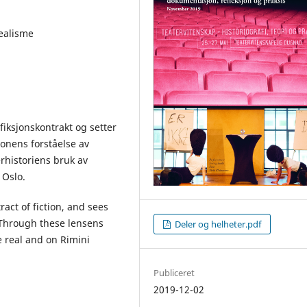
realisme
fiksjonskontrakt og setter
nens forståelse av
rhistoriens bruk av
 Oslo.
ract of fiction, and sees
 Through these lensens
Deler og helheter.pdf
he real and on Rimini
Publiceret
2019-12-02