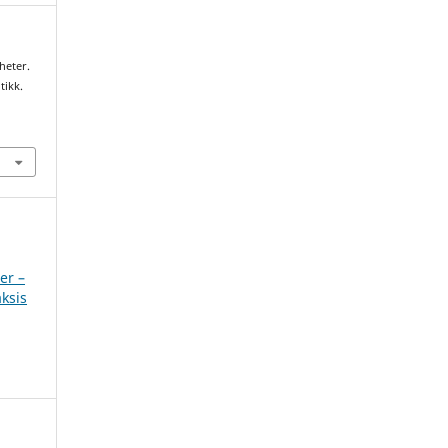
heter.
tikk.
3
er –
ksis