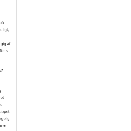
 på
uligt,
ngig af
ftets
il
g
 et
te
cippet
ngelig
ørre