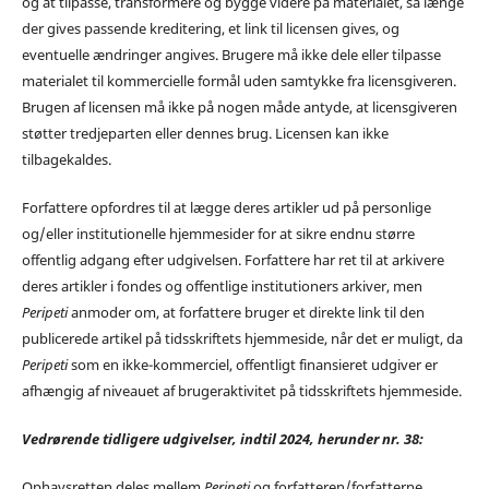
og at tilpasse, transformere og bygge videre på materialet, så længe
der gives passende kreditering, et link til licensen gives, og
eventuelle ændringer angives. Brugere må ikke dele eller tilpasse
materialet til kommercielle formål uden samtykke fra licensgiveren.
Brugen af licensen må ikke på nogen måde antyde, at licensgiveren
støtter tredjeparten eller dennes brug. Licensen kan ikke
tilbagekaldes.
Forfattere opfordres til at lægge deres artikler ud på personlige
og/eller institutionelle hjemmesider for at sikre endnu større
offentlig adgang efter udgivelsen. Forfattere har ret til at arkivere
deres artikler i fondes og offentlige institutioners arkiver, men
Peripeti
anmoder om, at forfattere bruger et direkte link til den
publicerede artikel på tidsskriftets hjemmeside, når det er muligt, da
Peripeti
som en ikke-kommerciel, offentligt finansieret udgiver er
afhængig af niveauet af brugeraktivitet på tidsskriftets hjemmeside.
Vedrørende tidligere udgivelser, indtil 2024, herunder nr. 38:
Ophavsretten deles mellem
Peripeti
og forfatteren/forfatterne.