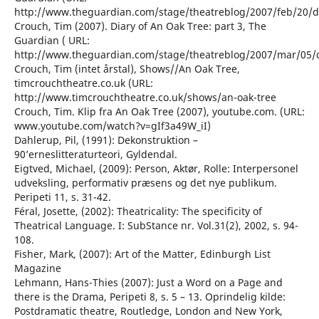
http://www.theguardian.com/stage/theatreblog/2007/feb/20/d
Crouch, Tim (2007). Diary of An Oak Tree: part 3, The
Guardian ( URL:
http://www.theguardian.com/stage/theatreblog/2007/mar/05/d
Crouch, Tim (intet årstal), Shows//An Oak Tree,
timcrouchtheatre.co.uk (URL:
http://www.timcrouchtheatre.co.uk/shows/an-oak-tree
Crouch, Tim. Klip fra An Oak Tree (2007), youtube.com. (URL:
www.youtube.com/watch?v=gIf3a49W_iI)
Dahlerup, Pil, (1991): Dekonstruktion –
90’erneslitteraturteori, Gyldendal.
Eigtved, Michael, (2009): Person, Aktør, Rolle: Interpersonel
udveksling, performativ præsens og det nye publikum.
Peripeti 11, s. 31-42.
Féral, Josette, (2002): Theatricality: The specificity of
Theatrical Language. I: SubStance nr. Vol.31(2), 2002, s. 94-
108.
Fisher, Mark, (2007): Art of the Matter, Edinburgh List
Magazine
Lehmann, Hans-Thies (2007): Just a Word on a Page and
there is the Drama, Peripeti 8, s. 5 – 13. Oprindelig kilde:
Postdramatic theatre, Routledge, London and New York,