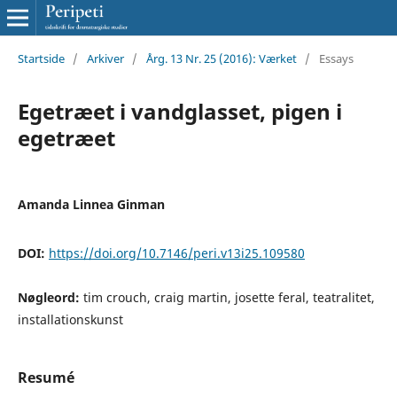
Startside
/
Arkiver
/
Årg. 13 Nr. 25 (2016): Værket
/
Essays
Egetræet i vandglasset, pigen i
egetræet
Amanda Linnea Ginman
DOI:
https://doi.org/10.7146/peri.v13i25.109580
Nøgleord:
tim crouch, craig martin, josette feral, teatralitet,
installationskunst
Resumé