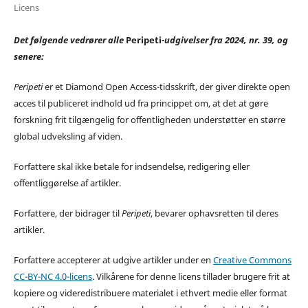
Licens
Det følgende vedrører alle
Peripeti
-udgivelser fra 2024, nr. 39, og
senere:
Peripeti
er et Diamond Open Access-tidsskrift, der giver direkte open
acces til publiceret indhold ud fra princippet om, at det at gøre
forskning frit tilgængelig for offentligheden understøtter en større
global udveksling af viden.
Forfattere skal ikke betale for indsendelse, redigering eller
offentliggørelse af artikler.
Forfattere, der bidrager til
Peripeti
, bevarer ophavsretten til deres
artikler.
Forfattere accepterer at udgive artikler under en
Creative Commons
CC-BY-NC 4.0-licens
. Vilkårene for denne licens tillader brugere frit at
kopiere og videredistribuere materialet i ethvert medie eller format