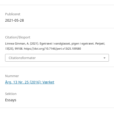
Publiceret
2021-05-28
Citation/Eksport
Linnea Ginman, A. (2021). Egetræet i vandglasset, pigen i egetræet.
Peripeti
,
13
(25), 99108. https://doi.org/10.7146/peri.v13i25.109580
Citationsformater
Nummer
Årg. 13 Nr. 25 (2016): Værket
Sektion
Essays