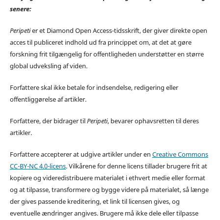
senere:
Peripeti
er et Diamond Open Access-tidsskrift, der giver direkte open
acces til publiceret indhold ud fra princippet om, at det at gøre
forskning frit tilgængelig for offentligheden understøtter en større
global udveksling af viden.
Forfattere skal ikke betale for indsendelse, redigering eller
offentliggørelse af artikler.
Forfattere, der bidrager til
Peripeti
, bevarer ophavsretten til deres
artikler.
Forfattere accepterer at udgive artikler under en
Creative Commons
CC-BY-NC 4.0-licens
. Vilkårene for denne licens tillader brugere frit at
kopiere og videredistribuere materialet i ethvert medie eller format
og at tilpasse, transformere og bygge videre på materialet, så længe
der gives passende kreditering, et link til licensen gives, og
eventuelle ændringer angives. Brugere må ikke dele eller tilpasse