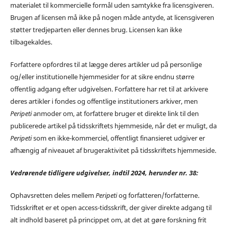
materialet til kommercielle formål uden samtykke fra licensgiveren.
Brugen af licensen må ikke på nogen måde antyde, at licensgiveren
støtter tredjeparten eller dennes brug. Licensen kan ikke
tilbagekaldes.
Forfattere opfordres til at lægge deres artikler ud på personlige
og/eller institutionelle hjemmesider for at sikre endnu større
offentlig adgang efter udgivelsen. Forfattere har ret til at arkivere
deres artikler i fondes og offentlige institutioners arkiver, men
Peripeti
anmoder om, at forfattere bruger et direkte link til den
publicerede artikel på tidsskriftets hjemmeside, når det er muligt, da
Peripeti
som en ikke-kommerciel, offentligt finansieret udgiver er
afhængig af niveauet af brugeraktivitet på tidsskriftets hjemmeside.
Vedrørende tidligere udgivelser, indtil 2024, herunder nr. 38:
Ophavsretten deles mellem
Peripeti
og forfatteren/forfatterne.
Tidsskriftet er et open access-tidsskrift, der giver direkte adgang til
alt indhold baseret på princippet om, at det at gøre forskning frit