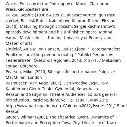
Works: En assay in the Philosophy of Music. Clarendon
Press, Gloucestershire
Kalkau, Sophia (1996): Æstetik… at svare verden igen med
værket, Basilisk Babel, København Klaptor, Rachel Elizabet
(2010): Maturing through criticism: Sergei Rachmannov’s
operativ development and his unfinished opera, Monna
Vanna. Master thesis. Indiana University of Pennsylvania,
Master of arts.
Lindelof, Anja M. og Hansen, Louise Ejgod. “Teatersamtaler:
Publikumsudvikling gennem dialog.” Publik i Perspektiv:
Teaterarbete i Öresundsregionen. 2013. p137-157 Makadam
Förlag: Göteborg.
Pearson, Mike. (2010) Site specific performance. Palgrave
MacMillan, London
Rasmussen, Karl Aage (2001). Den kreative Løgn. Tolv
Kapitler om Glenn Gould. Gyldendal, København.
Reason and Sedgman: Theatre Audiences. Editors general
introduction. Particip@tions, vol 12, issue 1, May 2015
http://www.participations.org/Volume%2012/Issue%201/15.pdf
Reason
Sauter, Wilmar (2000). The Theatrical Event. Dynamics of
Performance and Perception. Iowa City: University of Iowa