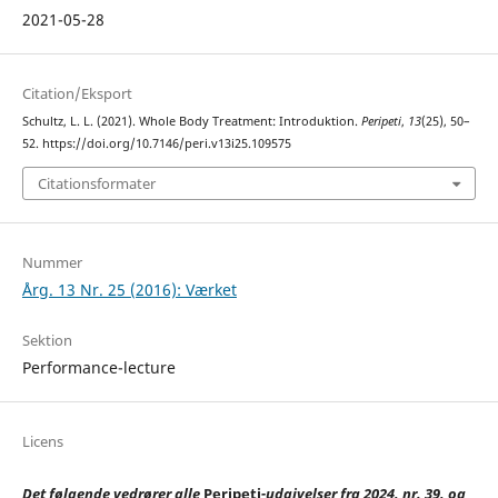
2021-05-28
Citation/Eksport
Schultz, L. L. (2021). Whole Body Treatment: Introduktion.
Peripeti
,
13
(25), 50–
52. https://doi.org/10.7146/peri.v13i25.109575
Citationsformater
Nummer
Årg. 13 Nr. 25 (2016): Værket
Sektion
Performance-lecture
Licens
Det følgende vedrører alle
Peripeti
-udgivelser fra 2024, nr. 39, og