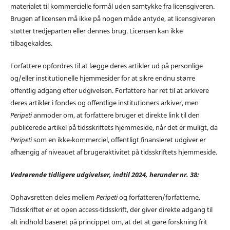
materialet til kommercielle formål uden samtykke fra licensgiveren.
Brugen af licensen må ikke på nogen måde antyde, at licensgiveren
støtter tredjeparten eller dennes brug. Licensen kan ikke
tilbagekaldes.
Forfattere opfordres til at lægge deres artikler ud på personlige
og/eller institutionelle hjemmesider for at sikre endnu større
offentlig adgang efter udgivelsen. Forfattere har ret til at arkivere
deres artikler i fondes og offentlige institutioners arkiver, men
Peripeti
anmoder om, at forfattere bruger et direkte link til den
publicerede artikel på tidsskriftets hjemmeside, når det er muligt, da
Peripeti
som en ikke-kommerciel, offentligt finansieret udgiver er
afhængig af niveauet af brugeraktivitet på tidsskriftets hjemmeside.
Vedrørende tidligere udgivelser, indtil 2024, herunder nr. 38:
Ophavsretten deles mellem
Peripeti
og forfatteren/forfatterne.
Tidsskriftet er et open access-tidsskrift, der giver direkte adgang til
alt indhold baseret på princippet om, at det at gøre forskning frit