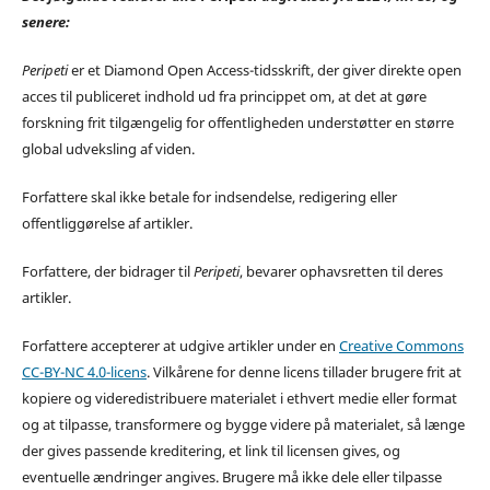
senere:
Peripeti
er et Diamond Open Access-tidsskrift, der giver direkte open
acces til publiceret indhold ud fra princippet om, at det at gøre
forskning frit tilgængelig for offentligheden understøtter en større
global udveksling af viden.
Forfattere skal ikke betale for indsendelse, redigering eller
offentliggørelse af artikler.
Forfattere, der bidrager til
Peripeti
, bevarer ophavsretten til deres
artikler.
Forfattere accepterer at udgive artikler under en
Creative Commons
CC-BY-NC 4.0-licens
. Vilkårene for denne licens tillader brugere frit at
kopiere og videredistribuere materialet i ethvert medie eller format
og at tilpasse, transformere og bygge videre på materialet, så længe
der gives passende kreditering, et link til licensen gives, og
eventuelle ændringer angives. Brugere må ikke dele eller tilpasse