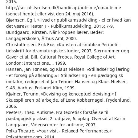
2015.
http://socialstyrelsen.dk/handicap/autisme/omautisme
(senest hentet eller vist den 24. maj 2016).
Bjørnsen, Egil. »Hvad er publikumsudvikling - eller hvad kan
det være?« Teater 1 - Publikumsudvikling, 2015: 7-9.
Bundgaard, Kirsten. Når kroppen lærer. Beder:
Langagerskolen, Århus Amt, 2000.
Christoffersen, Erik Exe. »Kunsten at snuble.« Peripeti -
tidsskrift for dramaturgiske studier, 2007, Særnummer udg.
Gaver et al, Bill. Cultural Probes. Royal College of Art,
London: Interactions..., 1999.
Hansen, Jan Tønnes, og Klaus Nielsen. »Stilladser og læring
- et forsøg på afklaring.« I Stilladsering - en pædagogisk
metafor, redigeret af Jan Tønnes Hansen og Klaus Nielsen,
9-43. Aarhus: Forlaget Klim, 1999.
Kjølner, Torunn. »Devising og konceptuel devising.« I
Skuespilleren på arbejde, af Lene Kobbernagel. Frydenlund,
2006.
Peeters, Theo. Autisme. Fra teoretisk forståelse til
pædagogisk praksis. 2. udgave, 6. oplag. Oversat af Karin
Langgaard. Videnscenter for autisme, 2007.
Polka Theatre. »Your visit - Relaxed Performances.«
Polkatheatre.com. 2014.