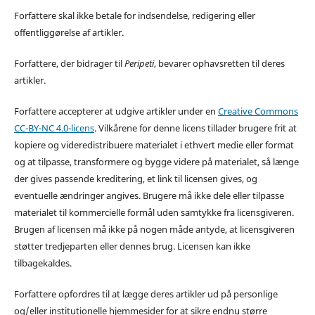
Forfattere skal ikke betale for indsendelse, redigering eller
offentliggørelse af artikler.
Forfattere, der bidrager til
Peripeti
, bevarer ophavsretten til deres
artikler.
Forfattere accepterer at udgive artikler under en
Creative Commons
CC-BY-NC 4.0-licens
. Vilkårene for denne licens tillader brugere frit at
kopiere og videredistribuere materialet i ethvert medie eller format
og at tilpasse, transformere og bygge videre på materialet, så længe
der gives passende kreditering, et link til licensen gives, og
eventuelle ændringer angives. Brugere må ikke dele eller tilpasse
materialet til kommercielle formål uden samtykke fra licensgiveren.
Brugen af licensen må ikke på nogen måde antyde, at licensgiveren
støtter tredjeparten eller dennes brug. Licensen kan ikke
tilbagekaldes.
Forfattere opfordres til at lægge deres artikler ud på personlige
og/eller institutionelle hjemmesider for at sikre endnu større