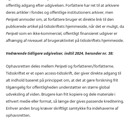
offentlig adgang efter udgivelsen. Forfattere har ret til at arkivere
deres artikler i fondes og offentlige institutioners arkiver, men
Peripeti
anmoder om, at forfattere bruger et direkte link til den
publicerede artikel på tidsskriftets hjemmeside, når det er muligt, da
Peripeti
som en ikke-kommerciel, offentligt finansieret udgiver er
afhængig af niveauet af brugeraktivitet på tidsskriftets hjemmeside.
Vedrørende tidligere udgivelser, indtil 2024, herunder nr. 38:
Ophavsretten deles mellem
Peripeti
og forfatteren/forfatterne.
Tidsskriftet er et open access-tidsskrift, der giver direkte adgang til
alt indhold baseret på princippet om, at det at gøre forskning frit
tilgængelig for offentligheden understøtter en større global
udveksling af viden. Brugere kan frit kopiere og dele materiale i
ethvert medie eller format, så længe der gives passende kreditering.
Enhver anden brug kræver skriftligt samtykke fra indehaverne af
ophavsretten.