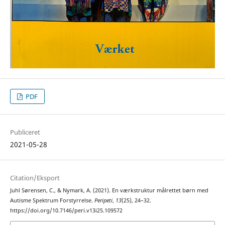
PDF
Publiceret
2021-05-28
Citation/Eksport
Juhl Sørensen, C., & Nymark, A. (2021). En værkstruktur målrettet børn med
Autisme Spektrum Forstyrrelse.
Peripeti
,
13
(25), 24–32.
https://doi.org/10.7146/peri.v13i25.109572