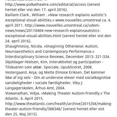
http://www.polkatheatre.com/editorial/access (senest
hentet eller vist den 17. april 2016).
Raillant-Clark , William . »New research explains autistic’s
exceptional visual abilities.« www.nouvelles.umontreal.ca. 4.
april 2011. http://www.nouvelles.umontreal.ca/udem-
news/news/20110404-new-research-explainsautistics-
exceptional-visual-abilities.html (senest hentet eller vist den
24. april 2016).
Shaughnessy, Nicola. »Imagining Otherwise: Autism,
Neuroaesthetics and Contemporary Performance.«
Interdisciplinary Science Reviews, December 2013: 321-334.
Skjoldager-Nielsen, Kim. Interaktivitet og participation -
Tilskueren som aktør. Speciale, Upubliceret, 2008.
Vestergaard, Anja, og Mette Elmose Eriksen. Det kommer
ikke af sig selv - Om at undervise elever med socialkognitive
vanskeligheder i sociale færdigheder. Viby J:
Langagerskolen, Århus Amt, 2004.
Viswanathan, Vidya. »Making Theater Autism-Friendly.« The
Atlantic. 6. April 2015.
http://www.theatlantic.com/health/archive/2015/04/making-
theater-autism-friendly/388348/ (senest hentet eller vist
den 25. Maj 2015).