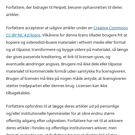
Forfattere, der bidrager til
Peripeti
, bevarer ophavsretten til deres
artikler.
Forfattere accepterer at udgive artikler under en
Creative Commons
CC-BY-NC 4.0-licens
. Vilkårene for denne licens tillader brugere frit at
kopiere og videredistribuere materialet i ethvert medie eller format
og at tilpasse, transformere og bygge videre på materialet, så længe
der gives passende kreditering, et link til licensen gives, og
eventuelle ændringer angives. Brugere må ikke dele eller tilpasse
materialet til kommercielle formål uden samtykke fra licensgiveren.
Brugen af licensen må ikke på nogen måde antyde, at licensgiveren
støtter tredjeparten eller dennes brug. Licensen kan ikke
tilbagekaldes.
Forfattere opfordres til at lægge deres artikler ud på personlige
og/eller institutionelle hjemmesider for at sikre endnu større
offentlig adgang efter udgivelsen. Forfattere har ret til at arkivere
deres artikler i fondes og offentlige institutioners arkiver, men
Peripeti
anmoder om, at forfattere bruger et direkte link til den