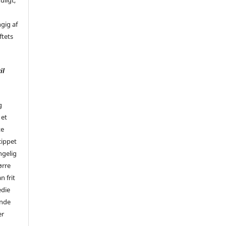
uligt,
ngig af
ftets
il
g
 et
te
cippet
ngelig
ørre
n frit
edie
ende
er