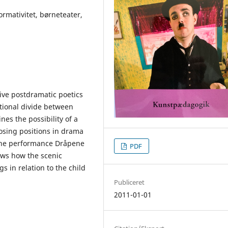
rmativitet, børneteater,
ive postdramatic poetics
tional divide between
es the possibility of a
osing positions in drama
 the performance Dråpene
PDF
ows how the scenic
s in relation to the child
Publiceret
2011-01-01