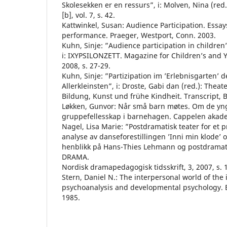
Skolesekken er en ressurs”, i: Molven, Nina (red.
[b], vol. 7, s. 42.
Kattwinkel, Susan: Audience Participation. Essay
performance. Praeger, Westport, Conn. 2003.
Kuhn, Sinje: ”Audience participation in children
i: IXYPSILONZETT. Magazine for Children’s and Y
2008, s. 27-29.
Kuhn, Sinje: ”Partizipation im ’Erlebnisgarten’ d
Allerkleinsten”, i: Droste, Gabi dan (red.): Thea
Bildung, Kunst und frühe Kindheit. Transcript, B
Løkken, Gunvor: Når små barn møtes. Om de yn
gruppefellesskap i barnehagen. Cappelen akade
Nagel, Lisa Marie: ”Postdramatisk teater for et
analyse av danseforestillingen ’Inni min klode’ 
henblikk på Hans-Thies Lehmann og postdramatisk
DRAMA.
Nordisk dramapedagogisk tidsskrift, 3, 2007, s. 
Stern, Daniel N.: The interpersonal world of the 
psychoanalysis and developmental psychology. 
1985.