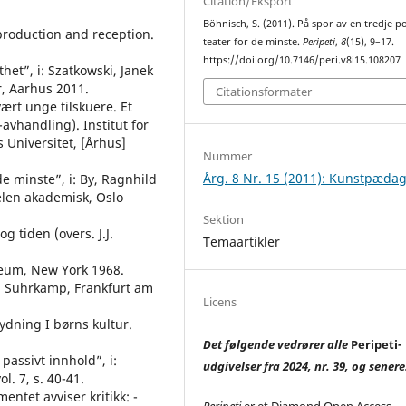
Citation/Eksport
Böhnisch, S. (2011). På spor av en tredje po
production and reception.
teater for de minste.
Peripeti
,
8
(15), 9–17.
https://doi.org/10.7146/peri.v8i15.108207
et”, i: Szatkowski, Janek
r, Aarhus 2011.
Citationsformater
ært unge tilskuere. Et
-avhandling). Institut for
 Universitet, [Århus]
Nummer
Årg. 8 Nr. 15 (2011): Kunstpæda
de minste”, i: By, Ragnhild
elen akademisk, Oslo
Sektion
 tiden (overs. J.J.
Temaartikler
neum, New York 1968.
n. Suhrkamp, Frankfurt am
Licens
ydning I børns kultur.
Det følgende vedrører alle
Peripeti
-
assivt innhold”, i:
udgivelser fra 2024, nr. 39, og senere
l. 7, s. 40-41.
tet avviser kritikk: -