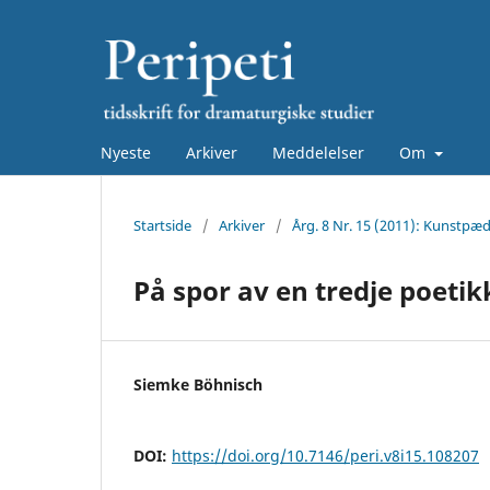
Nyeste
Arkiver
Meddelelser
Om
Startside
/
Arkiver
/
Årg. 8 Nr. 15 (2011): Kunstpæ
På spor av en tredje poetikk
Siemke Böhnisch
DOI:
https://doi.org/10.7146/peri.v8i15.108207