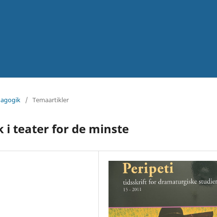
dagogik
/
Temaartikler
 i teater for de minste