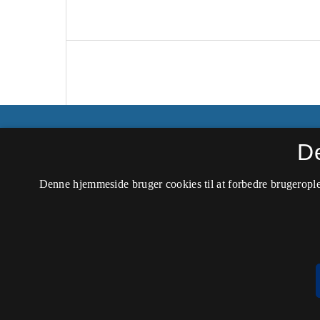
Peripeti ‒ Tidsskrift for dramaturgiske stud
D
ISSN 1604-0325 (Trykt)
Denne hjemmeside bruger cookies til at forbedre brugerople
ISSN 2245-893X (Online)
Tilgængelighedserklæring