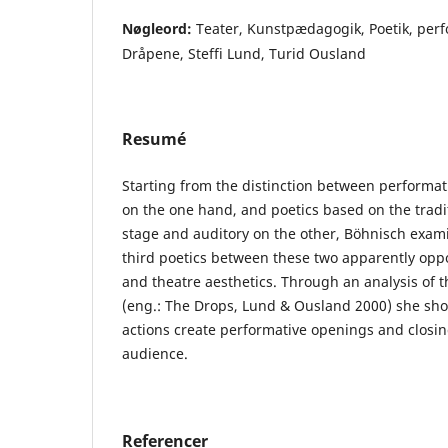
Nøgleord:
Teater, Kunstpædagogik, Poetik, perfo
Dråpene, Steffi Lund, Turid Ousland
Resumé
Starting from the distinction between performat
on the one hand, and poetics based on the tradi
stage and auditory on the other, Böhnisch examin
third poetics between these two apparently opp
and theatre aesthetics. Through an analysis of
(eng.: The Drops, Lund & Ousland 2000) she sh
actions create performative openings and closing
audience.
Referencer