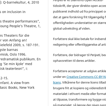
Peripeti
er et Diamond Open Access-
): Q-barnekultur, 4, 2010
tidsskrift, der giver direkte open acces 
publiceret indhold ud fra princippet o
s on inclusion in
det at gøre forskning frit tilgængelig 
’s theatre performances”,
offentligheden understøtter en størr
oung People’s Theatre, 1,
global udveksling af viden.
es Theaters für die
Forfattere skal ikke betale for indsend
ter von Anfang an!
redigering eller offentliggørelse af arti
ielefeld 2009, s. 187-191.
gste barnas
misk, Oslo 1996.
Forfattere, der bidrager til
Peripeti
, be
 predramatisk publikum. En
ophavsretten til deres artikler.
og ’Se min kjole’ med
 teaterteori”, i:
Forfattere accepterer at udgive artikl
under en
Creative Commons CC-BY-NC
12-15.
licens
. Vilkårene for denne licens tilla
infant. A view from
Basic Books, New York
brugere frit at kopiere og videredistr
materialet i ethvert medie eller forma
at tilpasse, transformere og bygge vi
på materialet, så længe der gives pa