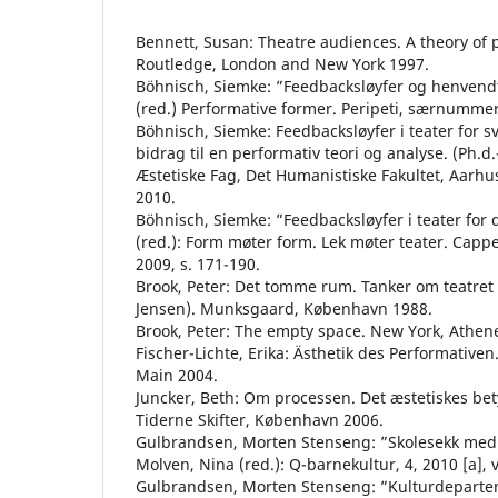
Bennett, Susan: Theatre audiences. A theory of 
Routledge, London and New York 1997.
Böhnisch, Siemke: ”Feedbacksløyfer og henvendth
(red.) Performative former. Peripeti, særnumme
Böhnisch, Siemke: Feedbacksløyfer i teater for sv
bidrag til en performativ teori og analyse. (Ph.d.
Æstetiske Fag, Det Humanistiske Fakultet, Aarhus
2010.
Böhnisch, Siemke: ”Feedbacksløyfer i teater for 
(red.): Form møter form. Lek møter teater. Capp
2009, s. 171-190.
Brook, Peter: Det tomme rum. Tanker om teatret og
Jensen). Munksgaard, København 1988.
Brook, Peter: The empty space. New York, Athe
Fischer-Lichte, Erika: Ästhetik des Performative
Main 2004.
Juncker, Beth: Om processen. Det æstetiskes bet
Tiderne Skifter, København 2006.
Gulbrandsen, Morten Stenseng: ”Skolesekk med p
Molven, Nina (red.): Q-barnekultur, 4, 2010 [a], vo
Gulbrandsen, Morten Stenseng: ”Kulturdepartemen