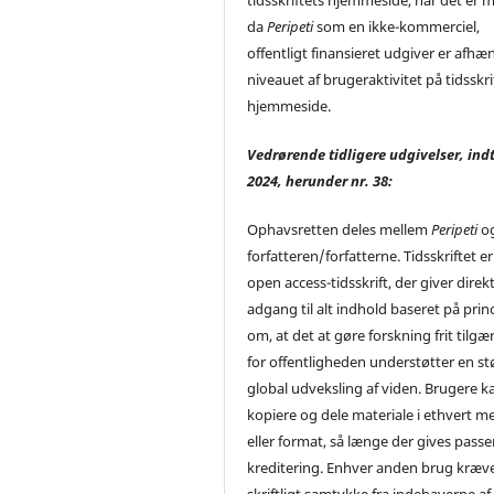
tidsskriftets hjemmeside, når det er m
da
Peripeti
som en ikke-kommerciel,
offentligt finansieret udgiver er afhæ
niveauet af brugeraktivitet på tidsskri
hjemmeside.
Vedrørende tidligere udgivelser, indt
2024, herunder nr. 38:
Ophavsretten deles mellem
Peripeti
o
forfatteren/forfatterne. Tidsskriftet er
open access-tidsskrift, der giver direk
adgang til alt indhold baseret på prin
om, at det at gøre forskning frit tilgæ
for offentligheden understøtter en st
global udveksling af viden. Brugere ka
kopiere og dele materiale i ethvert m
eller format, så længe der gives pass
kreditering. Enhver anden brug kræv