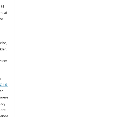
til
m, at
for
e
else,
kler.
varer
er
 4.0-
der
ibuere
t og
dere
ssende