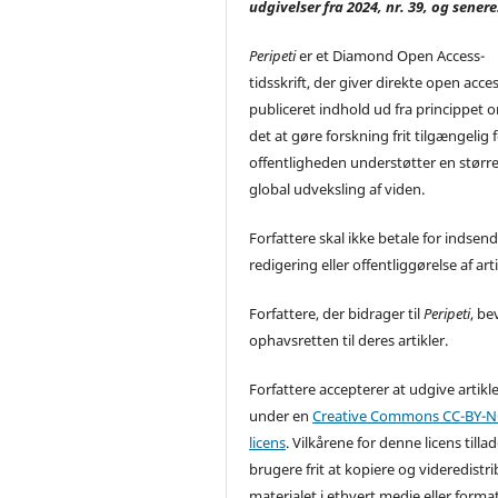
udgivelser fra 2024, nr. 39, og senere
Peripeti
er et Diamond Open Access-
tidsskrift, der giver direkte open acces 
publiceret indhold ud fra princippet o
det at gøre forskning frit tilgængelig 
offentligheden understøtter en størr
global udveksling af viden.
Forfattere skal ikke betale for indsend
redigering eller offentliggørelse af arti
Forfattere, der bidrager til
Peripeti
, be
ophavsretten til deres artikler.
Forfattere accepterer at udgive artikl
under en
Creative Commons CC-BY-NC
licens
. Vilkårene for denne licens tilla
brugere frit at kopiere og videredistr
materialet i ethvert medie eller forma