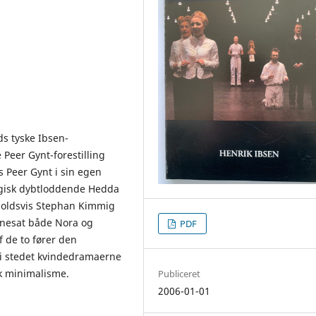
ds tyske Ibsen-
 Peer Gynt-forestilling
s Peer Gynt i sin egen
logisk dybtloddende Hedda
nholdsvis Stephan Kimmig
cenesat både Nora og
PDF
 de to fører den
 i stedet kvindedramaerne
sk minimalisme.
Publiceret
2006-01-01