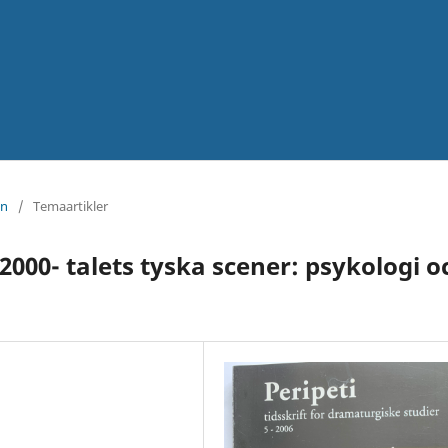
en
/
Temaartikler
000- talets tyska scener: psykologi o