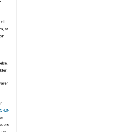
:
til
m, at
for
e
else,
kler.
varer
er
 4.0-
der
ibuere
t og