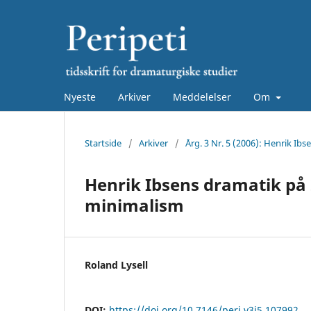
Nyeste
Arkiver
Meddelelser
Om
Startside
/
Arkiver
/
Årg. 3 Nr. 5 (2006): Henrik Ibs
Henrik Ibsens dramatik på 2
minimalism
Roland Lysell
DOI:
https://doi.org/10.7146/peri.v3i5.107992