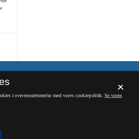
ende
er
es
×
ookies i overensstemmelse med vores cookiepolitik.
Se vores