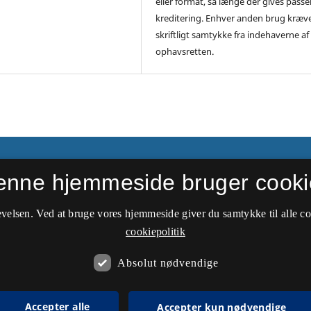
eller format, så længe der gives pass
kreditering. Enhver anden brug kræv
skriftligt samtykke fra indehaverne af
ophavsretten.
ier
enne hjemmeside bruger cooki
velsen. Ved at bruge vores hjemmeside giver du samtykke til alle c
cookiepolitik
Absolut nødvendige
Accepter alle
Accepter kun nødvendige