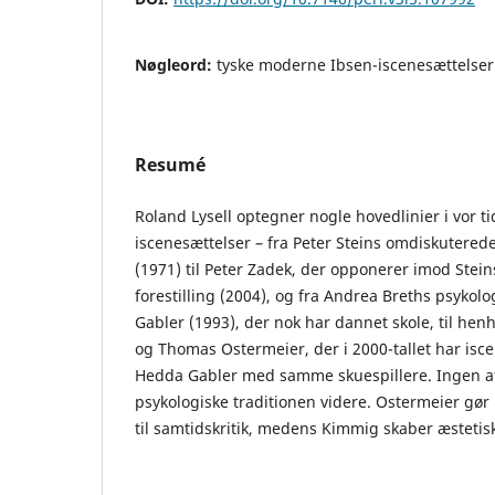
Nøgleord:
tyske moderne Ibsen-iscenesættelser
Resumé
Roland Lysell optegner nogle hovedlinier i vor ti
iscenesættelser – fra Peter Steins omdiskuterede
(1971) til Peter Zadek, der opponerer imod Stein
forestilling (2004), og fra Andrea Breths psyko
Gabler (1993), der nok har dannet skole, til he
og Thomas Ostermeier, der i 2000-tallet har is
Hedda Gabler med samme skuespillere. Ingen af
psykologiske traditionen videre. Ostermeier gør
til samtidskritik, medens Kimmig skaber æsteti