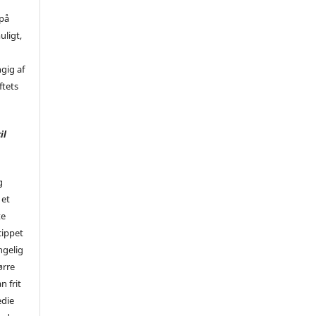
 på
uligt,
ngig af
ftets
il
g
 et
te
cippet
ngelig
ørre
n frit
edie