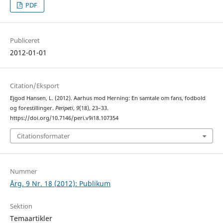
PDF
Publiceret
2012-01-01
Citation/Eksport
Ejgod Hansen, L. (2012). Aarhus mod Herning: En samtale om fans, fodbold
og forestillinger.
Peripeti
,
9
(18), 23–33.
https://doi.org/10.7146/peri.v9i18.107354
Citationsformater
Nummer
Årg. 9 Nr. 18 (2012): Publikum
Sektion
Temaartikler