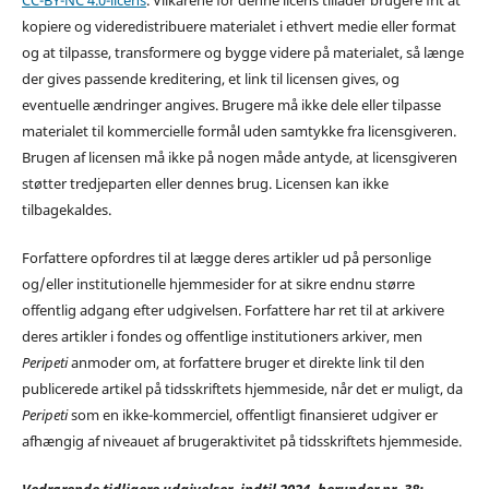
kopiere og videredistribuere materialet i ethvert medie eller format
og at tilpasse, transformere og bygge videre på materialet, så længe
der gives passende kreditering, et link til licensen gives, og
eventuelle ændringer angives. Brugere må ikke dele eller tilpasse
materialet til kommercielle formål uden samtykke fra licensgiveren.
Brugen af licensen må ikke på nogen måde antyde, at licensgiveren
støtter tredjeparten eller dennes brug. Licensen kan ikke
tilbagekaldes.
Forfattere opfordres til at lægge deres artikler ud på personlige
og/eller institutionelle hjemmesider for at sikre endnu større
offentlig adgang efter udgivelsen. Forfattere har ret til at arkivere
deres artikler i fondes og offentlige institutioners arkiver, men
Peripeti
anmoder om, at forfattere bruger et direkte link til den
publicerede artikel på tidsskriftets hjemmeside, når det er muligt, da
Peripeti
som en ikke-kommerciel, offentligt finansieret udgiver er
afhængig af niveauet af brugeraktivitet på tidsskriftets hjemmeside.
Vedrørende tidligere udgivelser, indtil 2024, herunder nr. 38: