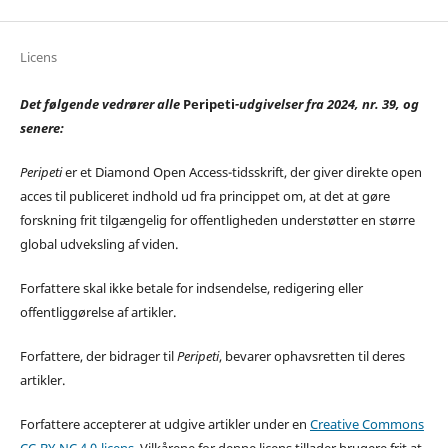
Licens
Det følgende vedrører alle
Peripeti
-udgivelser fra 2024, nr. 39, og
senere:
Peripeti
er et Diamond Open Access-tidsskrift, der giver direkte open
acces til publiceret indhold ud fra princippet om, at det at gøre
forskning frit tilgængelig for offentligheden understøtter en større
global udveksling af viden.
Forfattere skal ikke betale for indsendelse, redigering eller
offentliggørelse af artikler.
Forfattere, der bidrager til
Peripeti
, bevarer ophavsretten til deres
artikler.
Forfattere accepterer at udgive artikler under en
Creative Commons
CC-BY-NC 4.0-licens
. Vilkårene for denne licens tillader brugere frit at