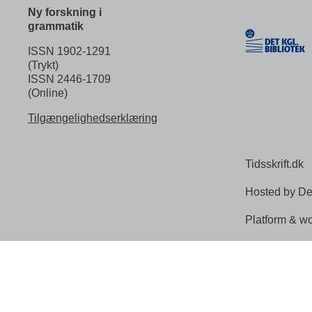
Ny forskning i
grammatik
ISSN 1902-1291
(Trykt)
ISSN 2446-1709
(Online)
Tilgængelighedserklæring