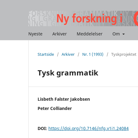
Nyeste
Arkiver
Meddelelser
Om
Startside
/
Arkiver
/
Nr. 1 (1993)
/
Tyskprojektet
Tysk grammatik
Lisbeth Falster Jakobsen
Peter Colliander
DOI:
https://doi.org/10.7146/nfg.v1i1.24084