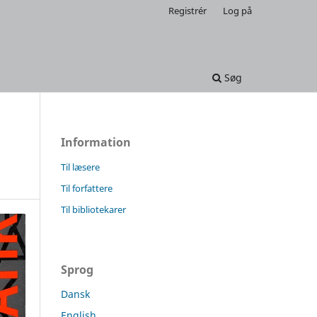
Registrér
Log på
Søg
Information
Til læsere
Til forfattere
Til bibliotekarer
Sprog
Dansk
English