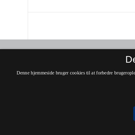
Ny forskning i grammatik
D
ISSN 1902-1291 (Trykt)
Denne hjemmeside bruger cookies til at forbedre brugerople
ISSN 2446-1709 (Online)
Tilgængelighedserklæring