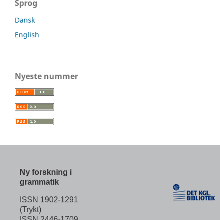
Sprog
Dansk
English
Nyeste nummer
Ny forskning i
grammatik
ISSN 1902-1291
(Trykt)
ISSN 2446-1709