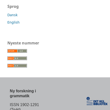
Sprog
Dansk
English
Nyeste nummer
Ny forskning i
grammatik
ISSN 1902-1291
(Trykt)