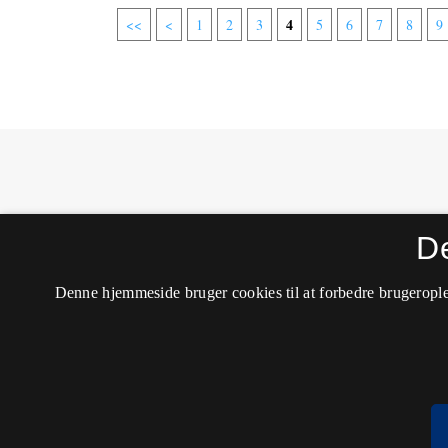
4
<<
<
1
2
3
5
6
7
8
9
MONA - Matematik- og Naturfagsdidaktik
D
ISSN 1604-8628 (Trykt)
ISSN 2245-8948 (Online)
Tilgængelighedserklæring
Denne hjemmeside bruger cookies til at forbedre brugerople