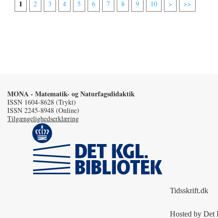
1
2
3
4
5
6
7
8
9
10
>
>>
MONA - Matematik- og Naturfagsdidaktik
ISSN 1604-8628 (Trykt)
ISSN 2245-8948 (Online)
Tilgængelighedserklæring