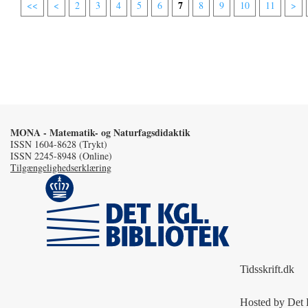
7
<<
<
2
3
4
5
6
8
9
10
11
>
MONA - Matematik- og Naturfagsdidaktik
ISSN 1604-8628 (Trykt)
ISSN 2245-8948 (Online)
Tilgængelighedserklæring