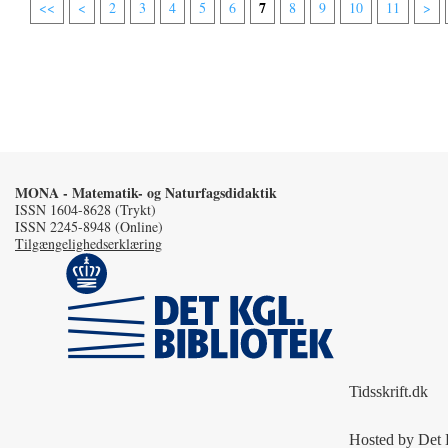
7
<<
<
2
3
4
5
6
8
9
10
11
>
MONA - Matematik- og Naturfagsdidaktik
ISSN 1604-8628 (Trykt)
ISSN 2245-8948 (Online)
Tilgængelighedserklæring