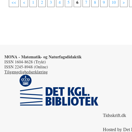
6
<<
<
1
2
3
4
5
7
8
9
10
>
MONA - Matematik- og Naturfagsdidaktik
ISSN 1604-8628 (Trykt)
ISSN 2245-8948 (Online)
Tilgængelighedserklæring