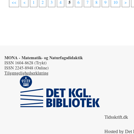
5
<<
<
1
2
3
4
6
7
8
9
10
>
MONA - Matematik- og Naturfagsdidaktik
ISSN 1604-8628 (Trykt)
ISSN 2245-8948 (Online)
Tilgængelighedserklæring