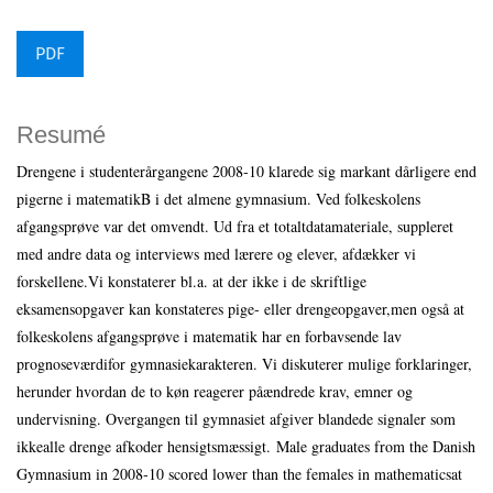
PDF
Resumé
Drengene i studenterårgangene 2008‑10 klarede sig markant dårligere end
pigerne i matematikB i det almene gymnasium. Ved folkeskolens
afgangsprøve var det omvendt. Ud fra et totaltdatamateriale, suppleret
med andre data og interviews med lærere og elever, afdækker vi
forskellene.Vi konstaterer bl.a. at der ikke i de skriftlige
eksamensopgaver kan konstateres pige- eller drengeopgaver,men også at
folkeskolens afgangsprøve i matematik har en forbavsende lav
prognoseværdifor gymnasiekarakteren. Vi diskuterer mulige forklaringer,
herunder hvordan de to køn reagerer påændrede krav, emner og
undervisning. Overgangen til gymnasiet afgiver blandede signaler som
ikkealle drenge afkoder hensigtsmæssigt. Male graduates from the Danish
Gymnasium in 2008‑10 scored lower than the females in mathematicsat