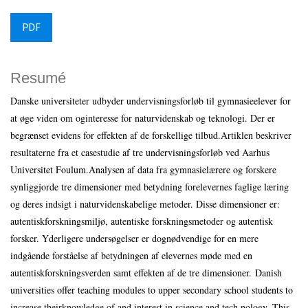
PDF
Resumé
Danske universiteter udbyder undervisningsforløb til gymnasieelever for
at øge viden om oginteresse for naturvidenskab og teknologi. Der er
begrænset evidens for effekten af de forskellige tilbud.Artiklen beskriver
resultaterne fra et casestudie af tre undervisningsforløb ved Aarhus
Universitet Foulum.Analysen af data fra gymnasielærere og forskere
synliggjorde tre dimensioner med betydning forelevernes faglige læring
og deres indsigt i naturvidenskabelige metoder. Disse dimensioner er:
autentiskforskningsmiljø, autentiske forskningsmetoder og autentisk
forsker. Yderligere undersøgelser er dognødvendige for en mere
indgående forståelse af betydningen af elevernes møde med en
autentiskforskningsverden samt effekten af de tre dimensioner. Danish
universities offer teaching modules to upper secondary school students to
increase theirknowledge of and interest in science and tech nology. This