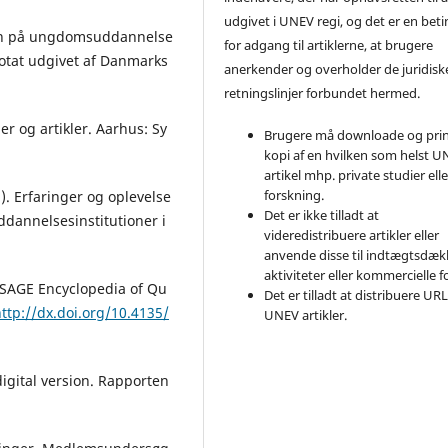
udgivet i UNEV regi, og det er en beti
ngen på ungdomsuddannelse
for adgang til artiklerne, at brugere
Notat udgivet af Danmarks
anerkender og overholder de juridisk
retningslinjer forbundet hermed.
er og artikler. Aarhus: Sy
Brugere må downloade og prin
kopi af en hvilken som helst 
artikel mhp. private studier elle
forskning.
). Erfaringer og oplevelse
Det er ikke tilladt at
dannelsesinstitutioner i
videredistribuere artikler eller
anvende disse til indtægtsdæ
aktiviteter eller kommercielle f
e SAGE Encyclopedia of Qu
Det er tilladt at distribuere URL
ttp://dx.doi.org/10.4135/
UNEV artikler.
digital version. Rapporten