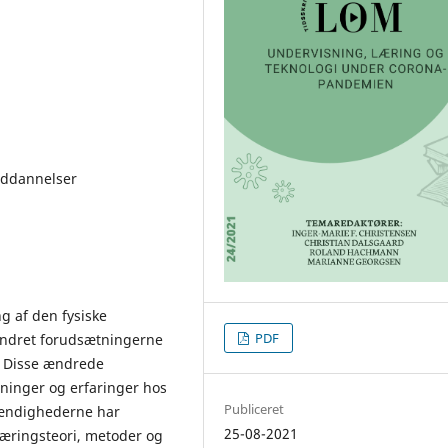
uddannelser
g af den fysiske
PDF
ndret forudsætningerne
. Disse ændrede
dninger og erfaringer hos
Publiceret
stændighederne har
25-08-2021
læringsteori, metoder og