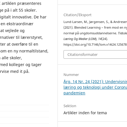
I artiklen præsenteres
 på i alt 55 skoler.
Citation/Eksport
igitalt innovative. De har
Lund-Larsen, M., Jørgensen, S., & Andresen,
i en ekstraordinær
(2021). Blended Learning – frem mod en n
at vejlede og
normal på ungdomsuddannelserne.
Tidsskr
ativer til lærerstyret,
Læring Og Medier (LOM)
,
14
(24).
r at overføre til en
https://doi.org/10.7146/lom.v14i24.125678
som en ny normaltilstand,
Citationsformater
alle skoler,
med kolleger og tager
ervise med it på.
Nummer
Årg. 14 Nr. 24 (2021): Undervisni
læring og teknologi under Coron
pandemien
Sektion
Artikler inden for tema