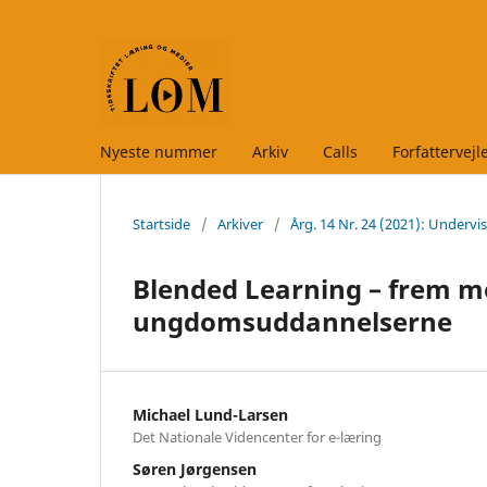
Nyeste nummer
Arkiv
Calls
Forfattervej
Startside
/
Arkiver
/
Årg. 14 Nr. 24 (2021): Underv
Blended Learning – frem m
ungdomsuddannelserne
Michael Lund-Larsen
Det Nationale Videncenter for e-læring
Søren Jørgensen