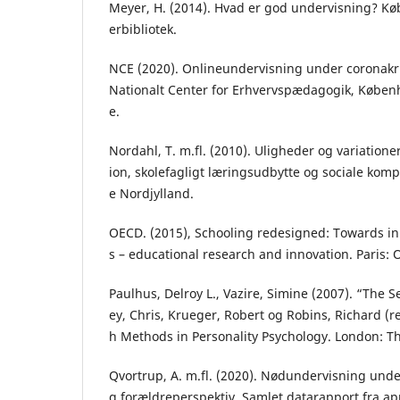
Meyer, H. (2014). Hvad er god undervisning? K
erbibliotek.
NCE (2020). Onlineundervisning under coronakri
Nationalt Center for Erhvervspædagogik, Køben
e.
Nordahl, T. m.fl. (2010). Uligheder og variatione
ion, skolefagligt læringsudbytte og sociale komp
e Nordjylland.
OECD. (2015), Schooling redesigned: Towards in
s – educational research and innovation. Paris:
Paulhus, Delroy L., Vazire, Simine (2007). “The S
ey, Chris, Krueger, Robert og Robins, Richard (
h Methods in Personality Psychology. London: Th
Qvortrup, A. m.fl. (2020). Nødundervisning under
g forældreperspektiv. Samlet datarapport fra ap