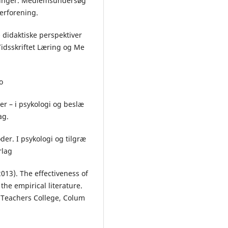
aringer. Medlemsundersøg
erforening.
- didaktiske perspektiver
idsskriftet Læring og Me
o
er – i psykologi og beslæ
ag.
der. I psykologi og tilgræ
rlag
2013). The effectiveness of
the empirical literature.
 Teachers College, Colum