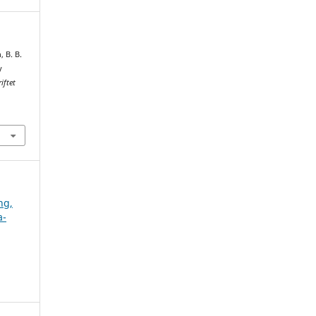
 B. B.
y
iftet
ng,
a-