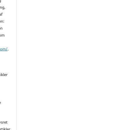
g
ing,
af
en:
en
 om
/om/
.
ikler
e
vsret
rtikler