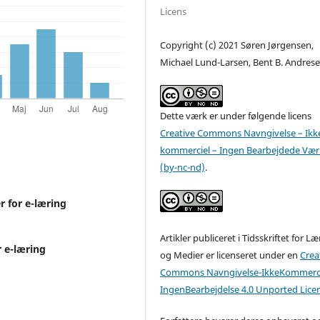
Licens
Copyright (c) 2021 Søren Jørgensen,
Michael Lund-Larsen, Bent B. Andres
Dette værk er under følgende licens
Creative Commons Navngivelse – Ikk
kommerciel – Ingen Bearbejdede Vær
(by-nc-nd)
.
r for e-læring
Artikler publiceret i Tidsskriftet for L
r e-læring
og Medier er licenseret under en
Crea
Commons Navngivelse-IkkeKommerci
IngenBearbejdelse 4.0 Unported Lice