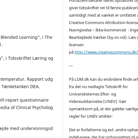
Forfattere bevarer deres ophavsret o
giver tidsskriftet ret til første publicer
samtidigt med at værket er omfattet 
Creative Commons Attribution-licens
Navngivelse – Ikke-kommerciel - Ing
f Blended Learning”, i The
Bearbejdede Værker (by-nc-nd). Læs
1.
licensen
på
http://www.creativecommons.dk
”, i Tidsskriftet Læring og
---
stemperatur. Rapport udg
På LOM.dk kan du endvidere finde art
og Tænketanken DEA.
fra det nu nedlagte Tidsskrift for
Universiteternes Efter- og
Self-report questionnaire
Videreuddannelse (UNEV). Vær
opedia of Clinical Psycholog
opmærksom på, at der gælder særlig
regler for UNEV artikler:
arbejde med undervisningsd
Det er forfatterne og evt. andre opha
indehavere, der har ophavsretten til a