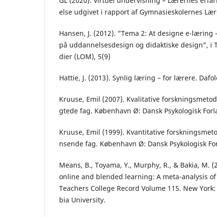
GL (2020). Virtuel undervisning – Lærernes erf
else udgivet i rapport af Gymnasieskolernes Lær
Hansen, J. (2012). ”Tema 2: At designe e-læring 
på uddannelsesdesign og didaktiske design”, i T
dier (LOM), 5(9)
Hattie, J. (2013). Synlig læring – for lærere. Dafol
Kruuse, Emil (2007). Kvalitative forskningsmetod
gtede fag. København Ø: Dansk Psykologisk Forl
Kruuse, Emil (1999). Kvantitative forskningsmeto
nsende fag. København Ø: Dansk Psykologisk Fo
Means, B., Toyama, Y., Murphy, R., & Bakia, M. (
online and blended learning: A meta-analysis of 
Teachers College Record Volume 115. New York:
bia University.