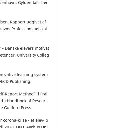
øbenhavn: Gyldendals Lær
sen. Rapport udgivet af
havns Professionshøjskol
r – Danske elevers motivat
etencer. University Colleg
novative learning system
 OECD Publishing.
elf-Report Method”, i Fral
red.) Handbook of Researc
e Guilford Press.
 corona-krise - et elev- o
ril 2020. DPU, Aarhus Uni