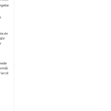
ngelse
e
te én
UNEV
r
kkede
ormål.
’en til