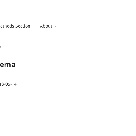
ethods Section
About
a
 Tema
18-05-14