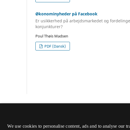
Økonominyheder på Facebook
Er usikkerhed på arbejdsmarkedet og fordeling
konjunkturer?
Poul Thøis Madsen
PDF (Dansk)
Journalistica
ISSN 1901-6220 (Print)
We use cookies to personalise content, ads and to analyse our tr
ISSN 1904-7967 (Online )